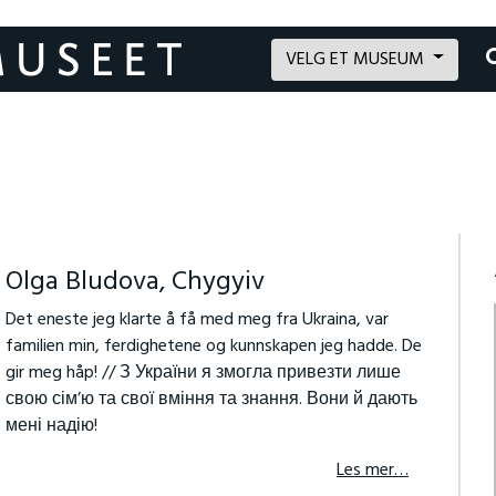
VELG ET MUSEUM
Olga Bludova, Chygyiv
Det eneste jeg klarte å få med meg fra Ukraina, var
familien min, ferdighetene og kunnskapen jeg hadde. De
gir meg håp! // З України я змогла привезти лише
свою сім’ю та свої вміння та знання. Вони й дають
мені надію!
Les mer…