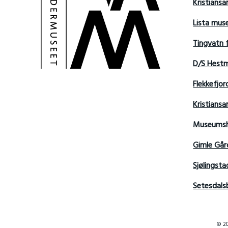
Kristians
Lista mu
Tingvatn 
D/S Hest
Flekkefjo
Kristian
Museumsh
Gimle Går
Sjølingsta
Setesdals
© 20