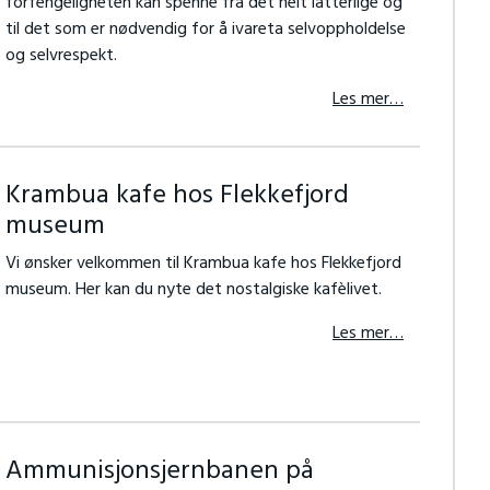
forfengeligheten kan spenne fra det helt latterlige og
til det som er nødvendig for å ivareta selvoppholdelse
og selvrespekt.
Les mer…
Krambua kafe hos Flekkefjord
museum
Vi ønsker velkommen til Krambua kafe hos Flekkefjord
museum. Her kan du nyte det nostalgiske kafèlivet.
Les mer…
Ammunisjonsjernbanen på