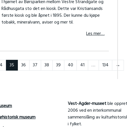
I hjørnet av Børsparken mellom Vestre Strandgate og
Rådhusgata sto det en kiosk. Dette var Kristiansands
første kiosk og ble åpnet i 1895. Der kunne du kjøpe
tobakk, mineralvann, aviser og mer til.
Les mer…
For
34
35
36
37
38
39
40
41
…
134
→
Vest-Agder-museet
ble oppret
useum
2006 ved en interkommunal
urhistorisk museum
sammenslåing av kulturhistori
i fylket.