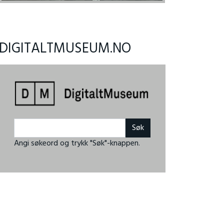
DIGITALTMUSEUM.NO
Angi søkeord og trykk "Søk"-knappen.