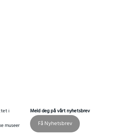
rige
tet i
Meld deg på vårt nyhetsbrev
Få Nyhetsbrev
ske museer