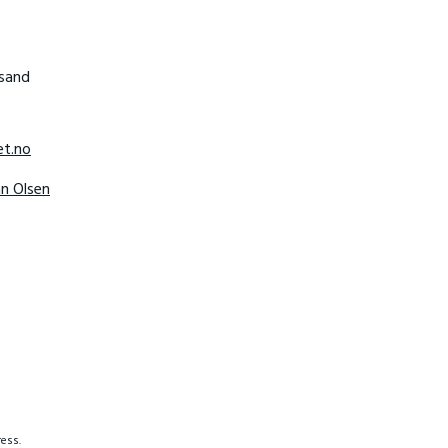
nsand
t.no
hn Olsen
ess.