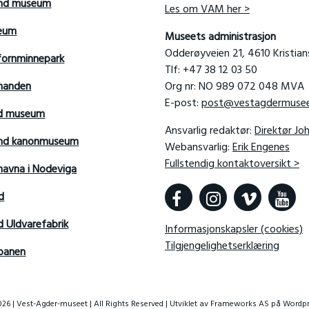
and museum
Les om VAM her >
seum
Museets administrasjon
Odderøyveien 21, 4610 Kristia
fornminnepark
Tlf: +47 38 12 03 50
manden
Org nr: NO 989 072 048 MVA
E-post:
post@vestagdermusee
rd museum
Ansvarlig redaktør:
Direktør Jo
sand kanonmuseum
Webansvarlig:
Erik Engenes
Fullstendig kontaktoversikt >
avna i Nodeviga
d
d Uldvarefabrik
Informasjonskapsler (cookies)
Tilgjengelighetserklæring
banen
26 | Vest-Agder-museet | All Rights Reserved | Utviklet av
Frameworks AS
på Wordpr