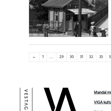
Neste
←
1
…
29
30
31
32
33
Mandal m
VIGA kult