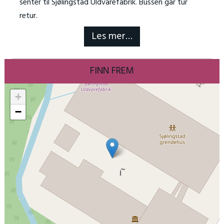
senter til
Sjølingstad Uldvarefabrik. Bussen går tur
retur.
Les mer…
FINN FREM
+
−