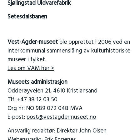
Sjølingstad Uldvarefabrik
Setesdalsbanen
Vest-Agder-museet
ble opprettet i 2006 ved en
interkommunal sammenslåing av kulturhistoriske
museer i fylket.
Les om VAM her >
Museets administrasjon
Odderøyveien 21, 4610 Kristiansand
Tlf: +47 38 12 03 50
Org nr: NO 989 072 048 MVA
E-post:
post@vestagdermuseet.no
Ansvarlig redaktør:
Direktør John Olsen
Webansvarlig:
Erik Engenes