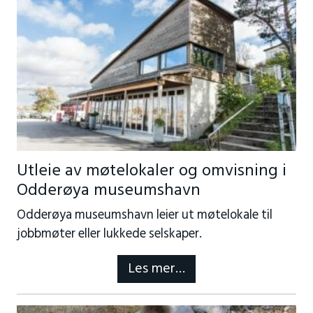
Utleie av møtelokaler og omvisning i
Odderøya museumshavn
Odderøya museumshavn leier ut møtelokale til
jobbmøter eller lukkede selskaper.
Les mer…