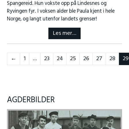
Spangereid. Hun vokste opp på Lindesnes og
Ryvingen fyr. I voksen alder ble Paula kjent i hele
Norge, og langt utenfor landets grenser!
Les mer…
Neste
←
1
…
23
24
25
26
27
28
29
AGDERBILDER