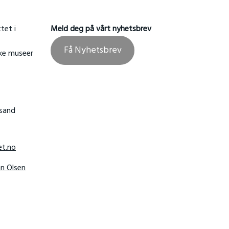
tet i
Meld deg på vårt nyhetsbrev
Få Nyhetsbrev
ske museer
nsand
t.no
hn Olsen