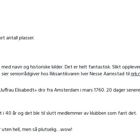
t antall plasser.
med navn og historiske kilder. Det er helt fantastisk. Slikt opplev
sier seniorrådgiver hos Riksantikvaren Iver Nesse Aarrestad til
nrk.
Juffrau Elisabedt» dro fra Amsterdam i mars 1760. 20 dager sener
t i 40 år og det ble til slutt medlemmer av klubben som fant det.
ger uten hell, men så plutselig…wow!