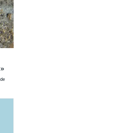
m»
nde