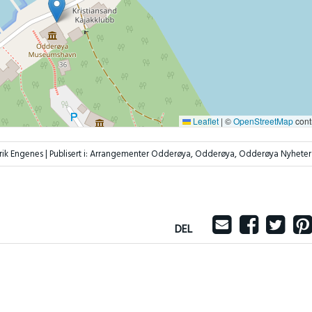
Leaflet
|
©
OpenStreetMap
cont
Erik Engenes |
Publisert i:
Arrangementer Odderøya
,
Odderøya
,
Odderøya Nyheter
DEL