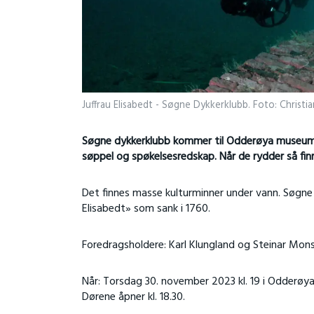
Juffrau Elisabedt - Søgne Dykkerklubb. Foto: Christi
Søgne dykkerklubb kommer til Odderøya museums
søppel og spøkelsesredskap. Når de rydder så fi
Det finnes masse kulturminner under vann. Søgne d
Elisabedt» som sank i 1760.
Foredragsholdere: Karl Klungland og Steinar Mon
Når: Torsdag 30. november 2023 kl. 19 i Odderø
Dørene åpner kl. 18.30.