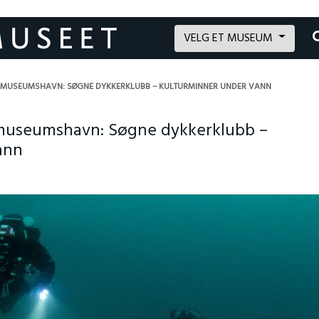
VELG ET MUSEUM
 MUSEUMSHAVN: SØGNE DYKKERKLUBB – KULTURMINNER UNDER VANN
museumshavn: Søgne dykkerklubb –
ann