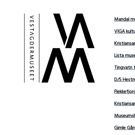
Mandal m
VIGA kult
Kristians
Lista mu
Tingvatn 
D/S Hest
Flekkefjo
Kristian
Museumsh
Gimle Går