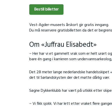
Bestill billetter
Vest-Agder-museets årskort gir gratis inngang.
Du må reservere gratisbilletten da det er begrense
Om «Juffrau Elisabedt»
– Her har vi et gammelt vrak som er helt urørt og 
bare én gang i karrieren som undervannsarkeolog, 
Det 28 meter lange nederlandske handelsskipet «
det til Sørlandskysten der det møtte dårlig vær.
Søgne Dykkerklubb har vært på utkikk etter skipe
– Vi fikk sjokk. Vi har lett etter vraket flere gan