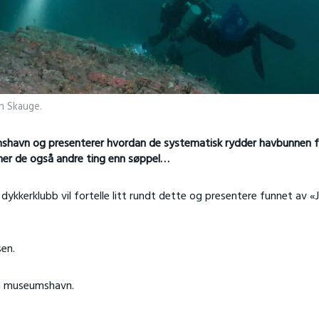
an Skauge.
havn og presenterer hvordan de systematisk rydder havbunnen f
nner de også andre ting enn søppel…
ykkerklubb vil fortelle litt rundt dette og presentere funnet av «J
sen.
ya museumshavn.