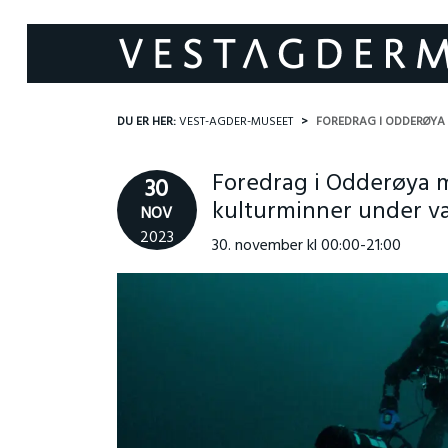
DU ER HER:
VEST-AGDER-MUSEET
FOREDRAG I ODDERØYA
Foredrag i Odderøya 
30
kulturminner under v
NOV
2023
30. november kl 00:00-21:00