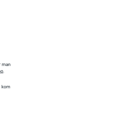
er man
no
.
e kom