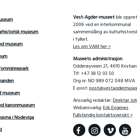
Vest-Agder-museet
ble oppret
useum
2006 ved en interkommunal
urhistorisk museum
sammenslåing av kulturhistori
i fylket.
and museum
Les om VAM her >
seum
Museets administrasjon
Odderøyveien 21, 4610 Kristia
fornminnepark
Tlf: +47 38 12 03 50
manden
Org nr: NO 989 072 048 MVA
E-post:
post@vestagdermusee
rd museum
Ansvarlig redaktør:
Direktør Jo
sand kanonmuseum
Webansvarlig:
Erik Engenes
Fullstendig kontaktoversikt >
avna i Nodeviga
d