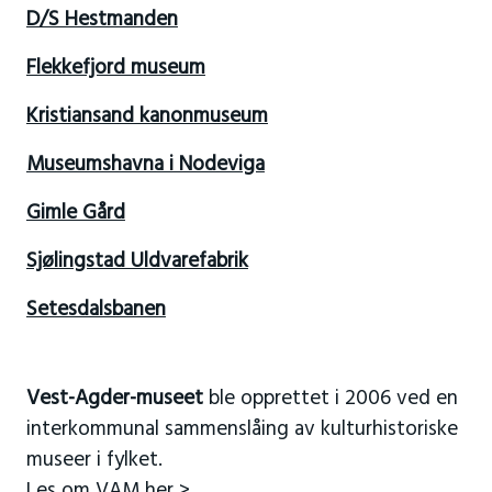
D/S Hestmanden
Flekkefjord museum
Kristiansand kanonmuseum
Museumshavna i Nodeviga
Gimle Gård
Sjølingstad Uldvarefabrik
Setesdalsbanen
Vest-Agder-museet
ble opprettet i 2006 ved en
interkommunal sammenslåing av kulturhistoriske
museer i fylket.
Les om VAM her >