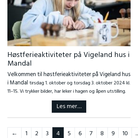
Høstferieaktiviteter på Vigeland hus i
Mandal
Velkommen til høstferieaktiviteter på Vigeland hus
i Mandal
tirsdag 1. oktober og torsdag 3. oktober 2024 kl.
11–15
. Vi trykker bilder, har leker i hagen og åpen utstilling.
Les mer…
Neste
←
1
2
3
4
5
6
7
8
9
10