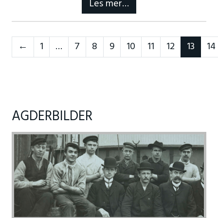
Les mer…
Neste
←
1
…
7
8
9
10
11
12
13
14
AGDERBILDER