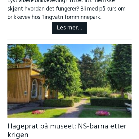
Lyst å lære brikkeveving? Tittet litt men ikke
skjønt hvordan det fungerer? Bli med på kurs om
brikkevev hos Tingvatn fornminnepark.
Les mer…
Hageprat på museet: NS-barna etter
krigen