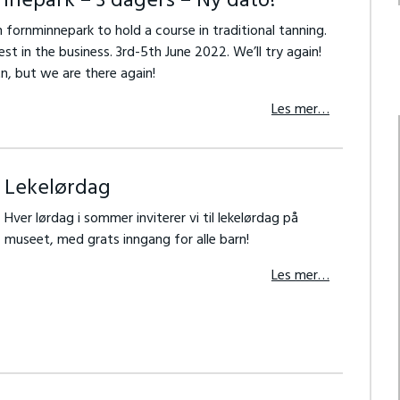
nepark – 3 dagers – Ny dato!
ornminnepark to hold a course in traditional tanning.
st in the business. 3rd-5th June 2022. We’ll try again!
n, but we are there again!
Les mer…
Lekelørdag
Hver lørdag i sommer inviterer vi til lekelørdag på
museet, med grats inngang for alle barn!
Les mer…