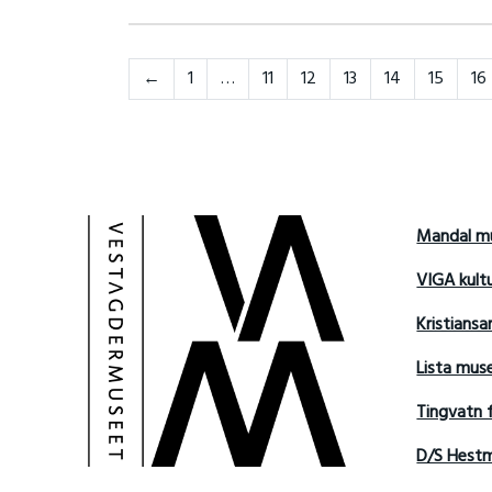
Neste
←
1
…
11
12
13
14
15
16
Mandal m
VIGA kult
Kristians
Lista mu
Tingvatn 
D/S Hest