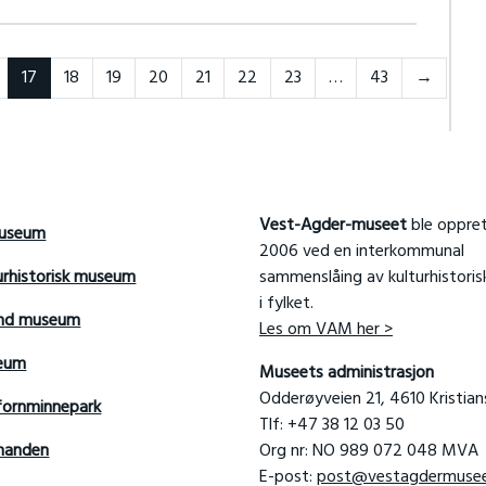
Forrige
17
18
19
20
21
22
23
…
43
→
Vest-Agder-museet
ble oppret
useum
2006 ved en interkommunal
urhistorisk museum
sammenslåing av kulturhistori
i fylket.
and museum
Les om VAM her >
seum
Museets administrasjon
Odderøyveien 21, 4610 Kristia
fornminnepark
Tlf: +47 38 12 03 50
manden
Org nr: NO 989 072 048 MVA
E-post:
post@vestagdermusee