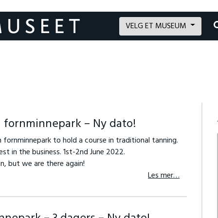
VELG ET MUSEUM
n fornminnepark – Ny dato!
ornminnepark to hold a course in traditional tanning.
est in the business. 1st-2nd June 2022.
n, but we are there again!
Les mer…