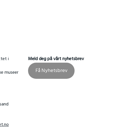
tet i
Meld deg på vårt nyhetsbrev
Få Nyhetsbrev
ske museer
nsand
t.no