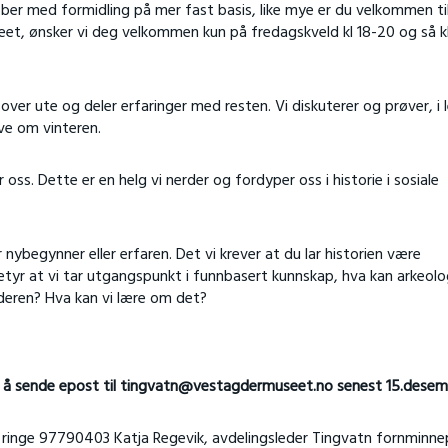
 jobber med formidling på mer fast basis, like mye er du velkommen ti
et, ønsker vi deg velkommen kun på fredagskveld kl 18-20 og så k
ver ute og deler erfaringer med resten. Vi diskuterer og prøver, i 
ve om vinteren.
oss. Dette er en helg vi nerder og fordyper oss i historie i sosiale
ybegynner eller erfaren. Det vi krever at du lar historien være
etyr at vi tar utgangspunkt i funnbasert kunnskap, hva kan arkeolo
lderen? Hva kan vi lære om det?
 å sende epost til
tingvatn@vestagdermuseet.no senest 15.desem
u ringe 97790403 Katja Regevik, avdelingsleder Tingvatn fornminne