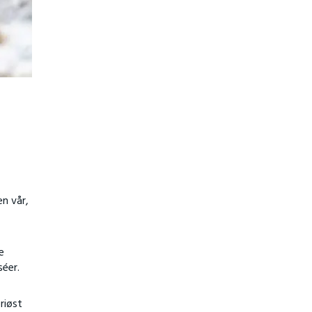
n vår,
e
séer.
riøst