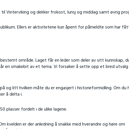
 til Vinterviking og dekker frokost, lunsj og middag samt øvrig pr
ublikum. Ellers er aktivitetene kun åpent for påmeldte som har fåt
 bestemt område. Laget får en leder som deler av sitt kunnskap, d
r en smakebit av et tema. Vi forsøker å sette opp et bred utvalg
på og litt hvilken måte du er engasjert i historieformidling. Om du 
er å delta i.
0 plasser fordelt i de ulike lagene.
n. Om kvelden er der anledning å snakke med hverandre og høre om