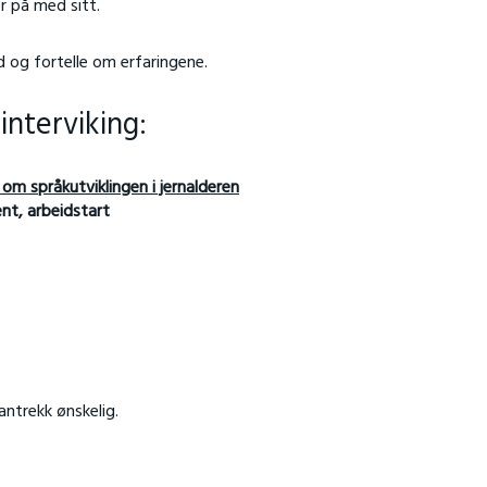
er på med sitt.
id og fortelle om erfaringene.
nterviking:
 om språkutviklingen i jernalderen
ent, arbeidstart
 antrekk ønskelig.