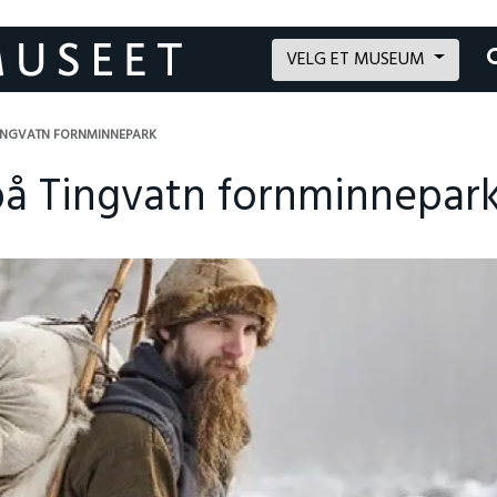
VELG ET MUSEUM
 TINGVATN FORNMINNEPARK
på Tingvatn fornminnepar