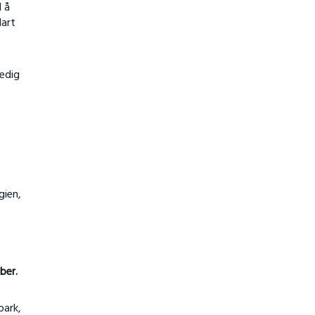
l å
lart
ledig
gien,
ber.
park,