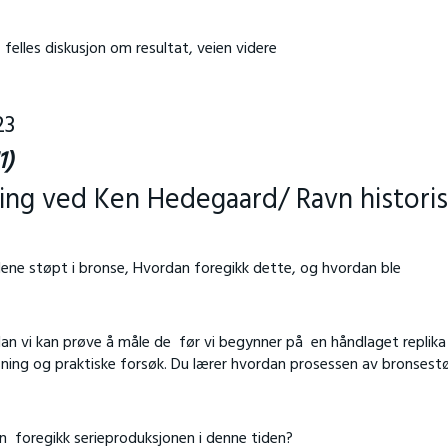
felles diskusjon om resultat, veien videre
23
1)
ing ved Ken Hedegaard/ Ravn histori
ene støpt i bronse, Hvordan foregikk dette, og hvordan ble
rdan vi kan prøve å måle de før vi begynner på en håndlaget replika
sning og praktiske forsøk. Du lærer hvordan prosessen av bronsest
an foregikk serieproduksjonen i denne tiden?