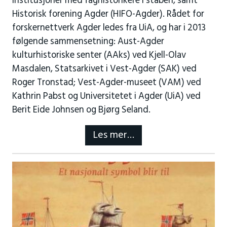
institusjoner med faghistorikere i staben, samt
Historisk forening Agder (HIFO-Agder). Rådet for
forskernettverk Agder ledes fra UiA, og har i 2013
følgende sammensetning: Aust-Agder
kulturhistoriske senter (AAks) ved Kjell-Olav
Masdalen, Statsarkivet i Vest-Agder (SAK) ved
Roger Tronstad; Vest-Agder-museet (VAM) ved
Kathrin Pabst og Universitetet i Agder (UiA) ved
Berit Eide Johnsen og Bjørg Seland.
Les mer…