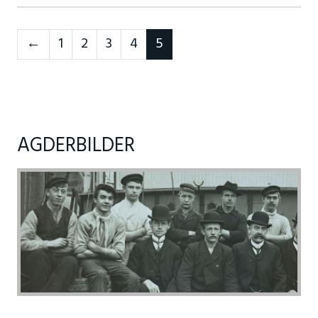
Neste
←
1
2
3
4
5
AGDERBILDER