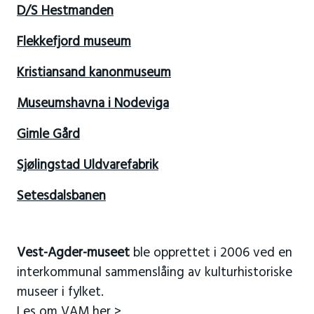
D/S Hestmanden
Flekkefjord museum
Kristiansand kanonmuseum
Museumshavna i Nodeviga
Gimle Gård
Sjølingstad Uldvarefabrik
Setesdalsbanen
Vest-Agder-museet
ble opprettet i 2006 ved en
interkommunal sammenslåing av kulturhistoriske
museer i fylket.
Les om VAM her >