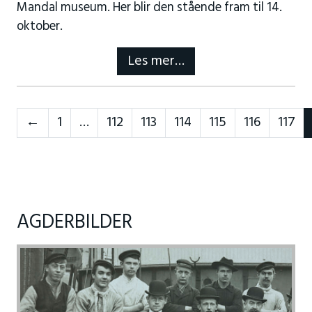
Mandal museum. Her blir den stående fram til 14.
oktober.
Les mer…
Neste
←
1
…
112
113
114
115
116
117
AGDERBILDER