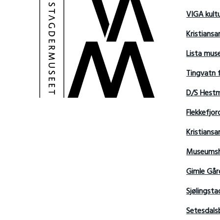
VIGA kult
Kristians
Lista mu
Tingvatn 
D/S Hest
Flekkefjo
Kristian
Museumsh
Gimle Går
Sjølingsta
Setesdals