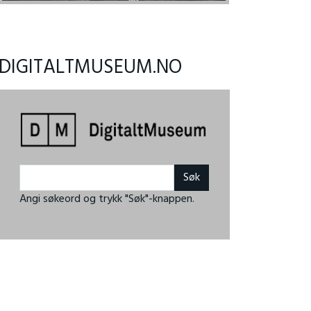
DIGITALTMUSEUM.NO
Angi søkeord og trykk "Søk"-knappen.