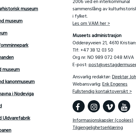
2006 ved en interkommunal
urhistorisk museum
sammenslåing av kulturhistori
i fylket.
and museum
Les om VAM her >
seum
Museets administrasjon
Odderøyveien 21, 4610 Kristia
fornminnepark
Tlf: +47 38 12 03 50
manden
Org nr: NO 989 072 048 MVA
E-post:
post@vestagdermusee
rd museum
Ansvarlig redaktør:
Direktør Jo
sand kanonmuseum
Webansvarlig:
Erik Engenes
Fullstendig kontaktoversikt >
avna i Nodeviga
d
d Uldvarefabrik
Informasjonskapsler (cookies)
Tilgjengelighetserklæring
banen