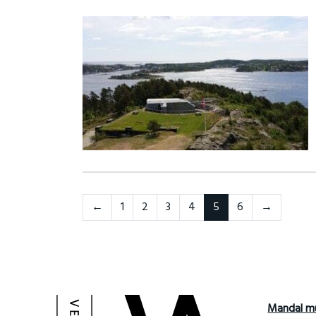
Neste
Forrige
←
1
2
3
4
5
6
→
Mandal m