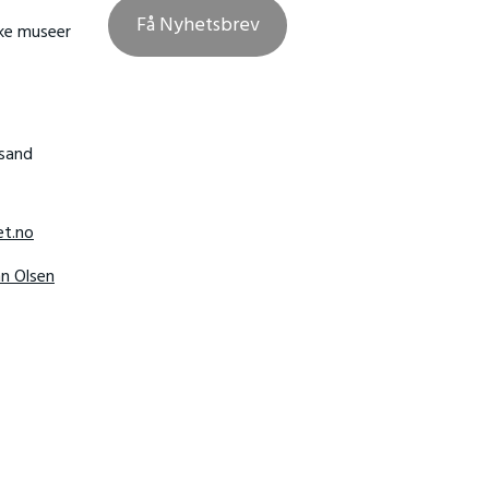
Få Nyhetsbrev
ske museer
nsand
t.no
hn Olsen