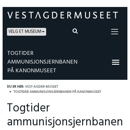
VELG ET MUSEUM
TOGTIDER
AMMUNISJONSJERNBANEN
PÅ KANONMUSEET
DU ER HER:
VEST-AGDER-MUSEET
TOGTIDER AMMUNISJONSJERNBANEN PÅ KANONMUSEET
Togtider
ammunisjonsjernbanen