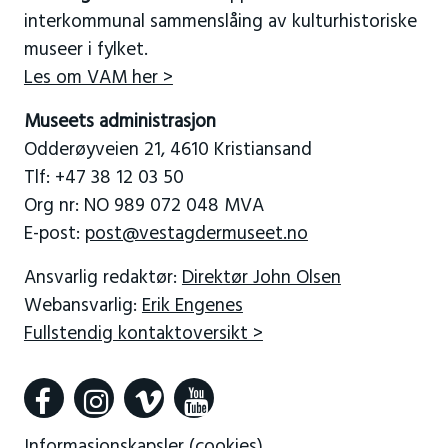
Vest-Agder-museet
ble opprettet i 2006 ved en
interkommunal sammenslåing av kulturhistoriske
museer i fylket.
Les om VAM her >
Museets administrasjon
Odderøyveien 21, 4610 Kristiansand
Tlf: +47 38 12 03 50
Org nr: NO 989 072 048 MVA
E-post:
post@vestagdermuseet.no
Ansvarlig redaktør:
Direktør John Olsen
Webansvarlig:
Erik Engenes
Fullstendig kontaktoversikt >