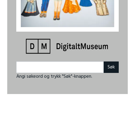
Angi søkeord og trykk "Søk"-knappen.