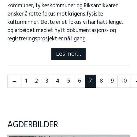
kommuner, fylkeskommuner og Riksantikvaren
ønsker å rette fokus mot krigens fysiske
kulturminner. Dette er et fokus vi har hatt lenge,
og arbeidet med et nytt dokumentasjons- og
registreringsprosjekt er nå i gang.
Les mer…
Neste
←
1
2
3
4
5
6
7
8
9
10
AGDERBILDER