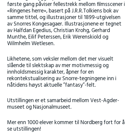
første gang påviser fellestrekk mellom filmsscener i
«Ringenes herre», basert på J.R.R.Tolkiens bok av
samme tittel, og illustrasjoner til 1899-utgivelsen
av Snorres Kongesagaer. Illustrasjonene er tegnet
av Halfdan Egedius, Christian Krohg, Gerhard
Munthe, Eilif Peterssen, Erik Werenskiold og
Wilmhelm Wetlesen.
Likhetene, som veksler mellom det mer visuelt
slående til slektskap av mer motivmessig og
innholdsmessig karakter, åpner for en
rekontekstualisering av Snorre-tegningene inn i
nåtidens høyst aktuelle ”fantasy”-felt.
Utstillingen er et samarbeid mellom Vest-Agder-
museet og Nasjonalmuseet.
Mer enn 1000 elever kommer til Nordberg fort for å
se utstillingen!