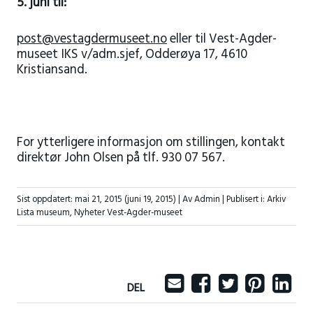
5. juni til:
post@vestagdermuseet.no
eller til Vest-Agder-
museet IKS v/adm.sjef, Odderøya 17, 4610
Kristiansand.
For ytterligere informasjon om stillingen, kontakt
direktør John Olsen på tlf. 930 07 567.
Sist oppdatert:
mai 21, 2015
(juni 19, 2015)
| Av Admin |
Publisert i:
Arkiv
Lista museum
,
Nyheter Vest-Agder-museet
DEL