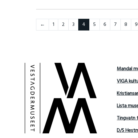
Neste
←
1
2
3
4
5
6
7
8
9
Mandal m
VIGA kult
Kristians
Lista mu
Tingvatn 
D/S Hest