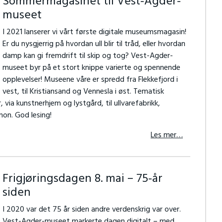
Sommermagasinet til Vest-Agder-
museet
I 2021 lanserer vi vårt første digitale museumsmagasin!
Er du nysgjerrig på hvordan ull blir til tråd, eller hvordan
damp kan gi fremdrift til skip og tog? Vest-Agder-
museet byr på et stort knippe varierte og spennende
opplevelser! Museene våre er spredd fra Flekkefjord i
vest, til Kristiansand og Vennesla i øst. Tematisk
ia kunstnerhjem og lystgård, til ullvarefabrikk,
non. God lesing!
Les mer…
Frigjøringsdagen 8. mai – 75-år
siden
I 2020 var det 75 år siden andre verdenskrig var over.
Vest-Agder-museet markerte dagen digitalt – med