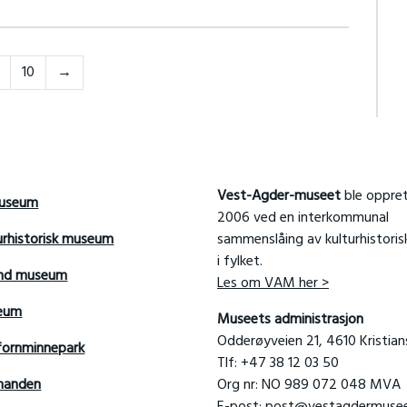
Forrige
10
→
Vest-Agder-museet
ble oppret
useum
2006 ved en interkommunal
urhistorisk museum
sammenslåing av kulturhistori
i fylket.
and museum
Les om VAM her >
seum
Museets administrasjon
Odderøyveien 21, 4610 Kristia
fornminnepark
Tlf: +47 38 12 03 50
manden
Org nr: NO 989 072 048 MVA