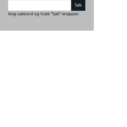
Angi søkeord og trykk "Søk"-knappen.