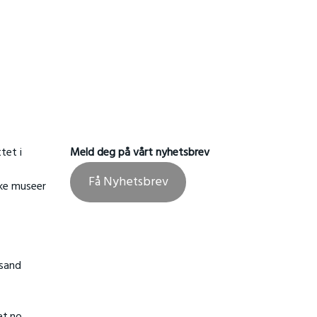
tet i
Meld deg på vårt nyhetsbrev
Få Nyhetsbrev
ske museer
nsand