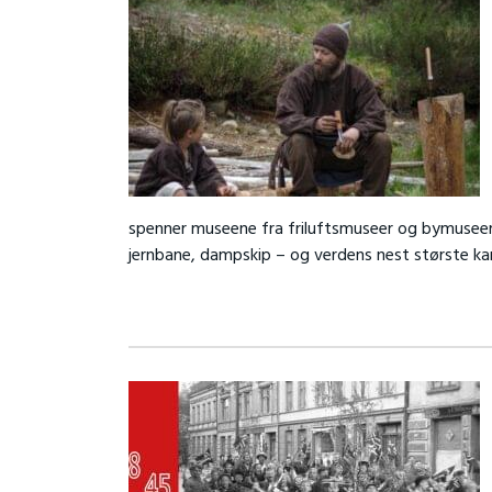
spenner museene fra friluftsmuseer og bymuseer, v
jernbane, dampskip – og verdens nest største ka