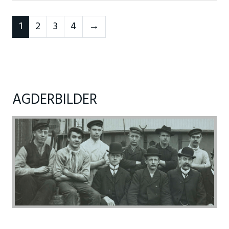
Forrige
1
2
3
4
→
AGDERBILDER