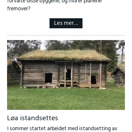
forvalte disse byggene, og hva er planene
fremover?
Les mer…
Løa istandsettes
I sommer startet arbeidet med istandsetting av