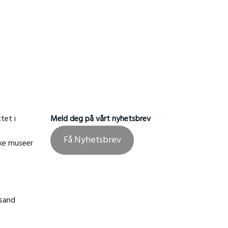
tet i
Meld deg på vårt nyhetsbrev
Få Nyhetsbrev
ske museer
nsand