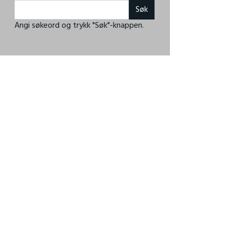
Angi søkeord og trykk "Søk"-knappen.