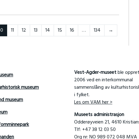
Forrige
10
11
12
13
14
15
16
…
134
→
Vest-Agder-museet
ble oppret
useum
2006 ved en interkommunal
urhistorisk museum
sammenslåing av kulturhistori
i fylket.
and museum
Les om VAM her >
seum
Museets administrasjon
Odderøyveien 21, 4610 Kristia
fornminnepark
Tlf: +47 38 12 03 50
manden
Org nr: NO 989 072 048 MVA