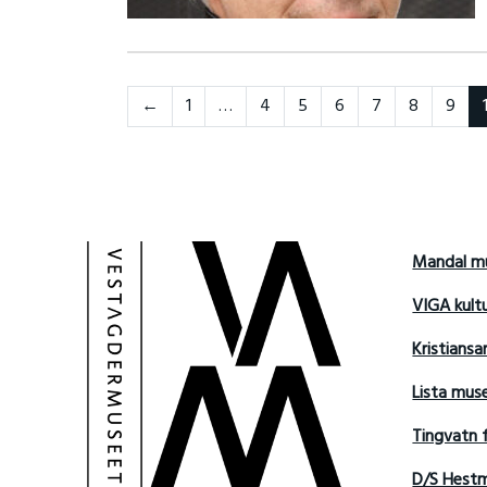
Neste
←
1
…
4
5
6
7
8
9
Mandal m
VIGA kult
Kristians
Lista mu
Tingvatn 
D/S Hest