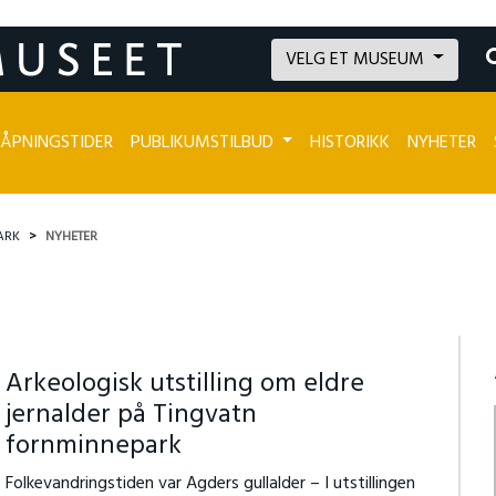
VELG ET MUSEUM
ÅPNINGSTIDER
PUBLIKUMSTILBUD
HISTORIKK
NYHETER
ARK
NYHETER
Arkeologisk utstilling om eldre
jernalder på Tingvatn
fornminnepark
Folkevandringstiden var Agders gullalder – I utstillingen