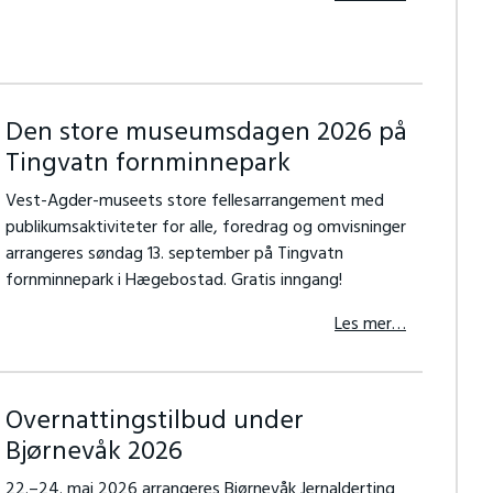
Den store museumsdagen 2026 på
Tingvatn fornminnepark
Vest-Agder-museets store fellesarrangement med
publikumsaktiviteter for alle, foredrag og omvisninger
arrangeres søndag 13. september på Tingvatn
fornminnepark i Hægebostad. Gratis inngang!
Les mer…
Overnattingstilbud under
Bjørnevåk 2026
22.–24. mai 2026 arrangeres Bjørnevåk Jernalderting