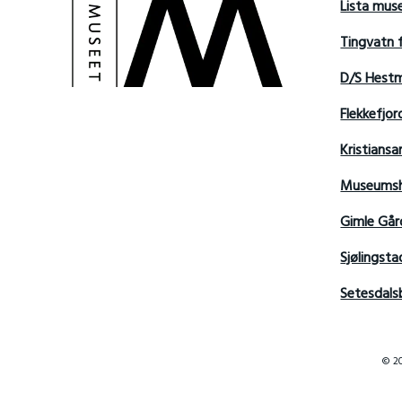
Lista mu
Tingvatn 
D/S Hest
Flekkefjo
Kristian
Museumsh
Gimle Går
Sjølingsta
Setesdals
© 20