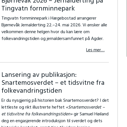
Bjørnevåk 2026 – Jernalderting på
Tingvatn fornminnepark
Tingvatn fornminnepark i Hægebostad arrangerer
Bjørnevåk Jernalderting 22.–24. mai 2026. Vi ønsker alle
velkommen denne helgen hvor du kan lære om
folkevandringstiden og jernaldersamfunnet på Agder.
Les mer…
Lansering av publikasjon:
Snartemosverdet – et tidsvitne fra
folkevandringstiden
Er du nysgjerrig på historien bak Snartemosverdet? I det
lettleste og rikt illustrerte heftet
«Snartemosverdet –
et tidsvitne fra folkevandringstiden»
gir Samuel Høiland
deg en engasjerende introduksjon til sverdet og dets