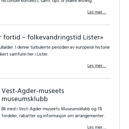
historiske kontekst, samt tips til videre lesning.
Les mer…
 fortid – folkevandringstid Lister»
llalder. I denne turbulente perioden av europeisk historie
kert samfunn her i Lister.
Les mer…
Vest-Agder-museets
museumsklubb
Bli med i Vest-Agder-museets Museumsklubb og få
fordeler, rabatter og informasjon om arrangementer.
Les mer…