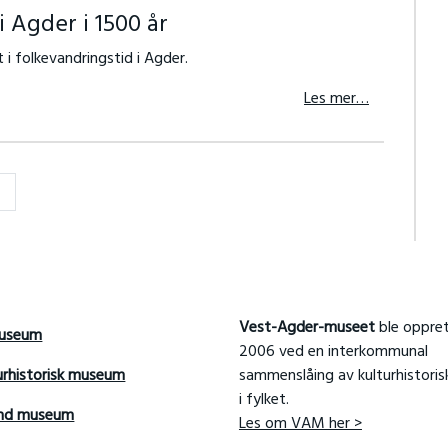
i Agder i 1500 år
 i folkevandringstid i Agder.
Les mer…
Forrige
→
Vest-Agder-museet
ble oppret
useum
2006 ved en interkommunal
urhistorisk museum
sammenslåing av kulturhistori
i fylket.
and museum
Les om VAM her >