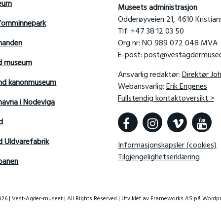
seum
Museets administrasjon
Odderøyveien 21, 4610 Kristia
fornminnepark
Tlf: +47 38 12 03 50
manden
Org nr: NO 989 072 048 MVA
E-post:
post@vestagdermusee
rd museum
Ansvarlig redaktør:
Direktør Jo
sand kanonmuseum
Webansvarlig:
Erik Engenes
Fullstendig kontaktoversikt >
avna i Nodeviga
d
d Uldvarefabrik
Informasjonskapsler (cookies)
Tilgjengelighetserklæring
banen
26 | Vest-Agder-museet | All Rights Reserved | Utviklet av
Frameworks AS
på Wordpr