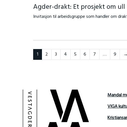
Agder-drakt: Et prosjekt om ull 
Invitasjon til arbeidsgruppe som handler om drakt
1
2
3
4
5
6
7
…
9
Mandal m
VIGA kult
Kristians