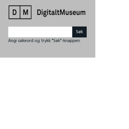
Angi søkeord og trykk "Søk"-knappen.