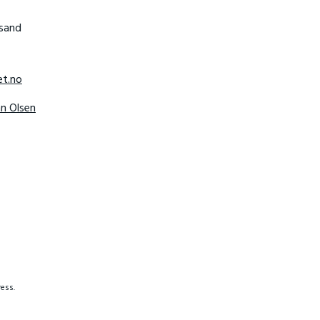
nsand
t.no
hn Olsen
ess.