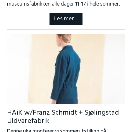
museumsfabrikken alle dager 11-17 i hele sommer.
Les mer…
HAiK w/Franz Schmidt + Sjølingstad
Uldvarefabrik
Denne uka monterer vi sommerutstilling på