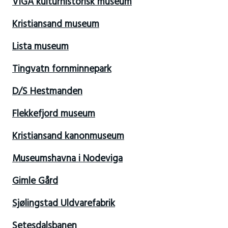
VIGA kulturhistorisk museum
Kristiansand museum
Lista museum
Tingvatn fornminnepark
D/S Hestmanden
Flekkefjord museum
Kristiansand kanonmuseum
Museumshavna i Nodeviga
Gimle Gård
Sjølingstad Uldvarefabrik
Setesdalsbanen