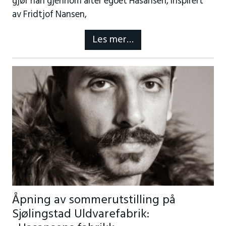
gjør han gjennom alter egoet Hasansen, inspirert
av Fridtjof Nansen,
Les mer…
Åpning av sommerutstilling på
Sjølingstad Uldvarefabrik: