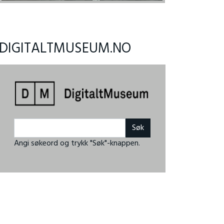
DIGITALTMUSEUM.NO
Angi søkeord og trykk "Søk"-knappen.