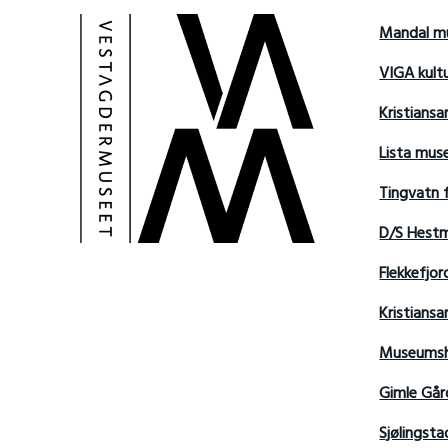
Mandal m
VIGA kult
Kristians
Lista mu
Tingvatn 
D/S Hest
Flekkefjo
Kristian
Museumsh
Gimle Går
Sjølingsta