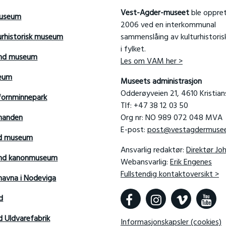
Vest-Agder-museet
ble oppret
useum
2006 ved en interkommunal
urhistorisk museum
sammenslåing av kulturhistori
i fylket.
and museum
Les om VAM her >
seum
Museets administrasjon
Odderøyveien 21, 4610 Kristia
fornminnepark
Tlf: +47 38 12 03 50
manden
Org nr: NO 989 072 048 MVA
E-post:
post@vestagdermusee
rd museum
Ansvarlig redaktør:
Direktør Jo
sand kanonmuseum
Webansvarlig:
Erik Engenes
Fullstendig kontaktoversikt >
avna i Nodeviga
d
d Uldvarefabrik
Informasjonskapsler (cookies)