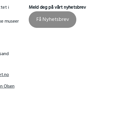
tet i
Meld deg på vårt nyhetsbrev
Få Nyhetsbrev
ske museer
nsand
t.no
hn Olsen