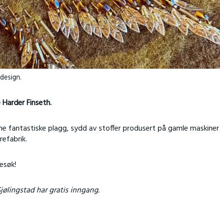
 design.
 Harder Finseth.
sine fantastiske plagg, sydd av stoffer produsert på gamle maskine
efabrik.
esøk!
ølingstad har gratis inngang.