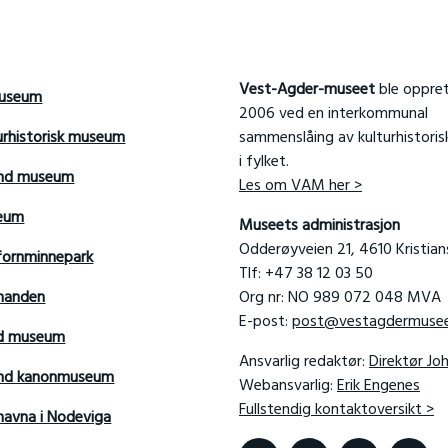
Vest-Agder-museet
ble oppret
useum
2006 ved en interkommunal
urhistorisk museum
sammenslåing av kulturhistori
i fylket.
and museum
Les om VAM her >
seum
Museets administrasjon
Odderøyveien 21, 4610 Kristia
fornminnepark
Tlf: +47 38 12 03 50
manden
Org nr: NO 989 072 048 MVA
E-post:
post@vestagdermusee
rd museum
Ansvarlig redaktør:
Direktør Jo
sand kanonmuseum
Webansvarlig:
Erik Engenes
Fullstendig kontaktoversikt >
avna i Nodeviga