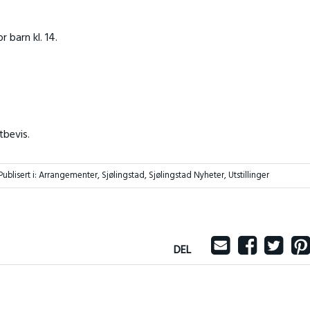
r barn kl. 14.
tbevis.
Publisert i:
Arrangementer
,
Sjølingstad
,
Sjølingstad Nyheter
,
Utstillinger
DEL