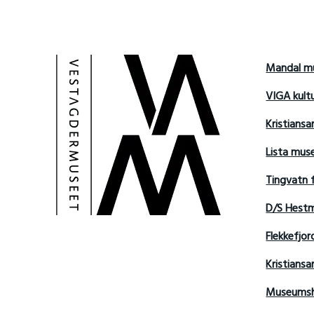
Mandal m
VIGA kult
Kristians
Lista mu
Tingvatn 
D/S Hest
Flekkefjo
Kristian
Museumsh