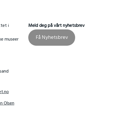
tet i
Meld deg på vårt nyhetsbrev
Få Nyhetsbrev
ske museer
nsand
t.no
hn Olsen