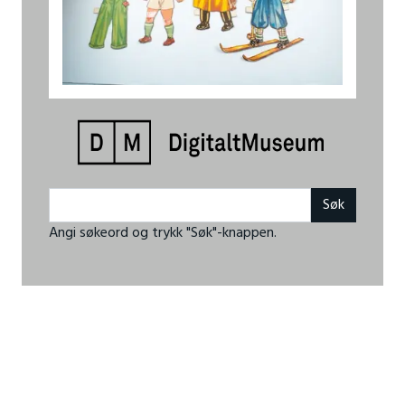
Angi søkeord og trykk "Søk"-knappen.