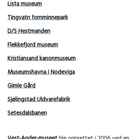
Lista museum
Tingvatn fornminnepark
D/S Hestmanden
Flekkefjord museum
Kristiansand kanonmuseum
Museumshavna i Nodeviga
Gimle Gård
Sjølingstad Uldvarefabrik
Setesdalsbanen
Vest-Agder-museet
ble opprettet i 2006 ved en