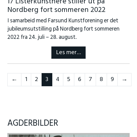
17 Listerkunstnere stiller ut på
Nordberg fort sommeren 2022
I samarbeid med Farsund Kunstforening er det
jubileumsutstilling på Nordberg fort sommeren
2022 fra 24. juli – 28. august.
Les mer…
Neste
For
←
1
2
3
4
5
6
7
8
9
→
AGDERBILDER