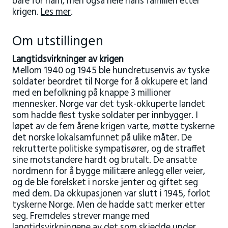
bare for ham, men også hele hans familien etter
krigen.
Les mer
.
Om utstillingen
Langtidsvirkninger av krigen
Mellom 1940 og 1945 ble hundretusenvis av tyske
soldater beordret til Norge for å okkupere et land
med en befolkning på knappe 3 millioner
mennesker. Norge var det tysk-okkuperte landet
som hadde flest tyske soldater per innbygger. I
løpet av de fem årene krigen varte, møtte tyskerne
det norske lokalsamfunnet på ulike måter. De
rekrutterte politiske sympatisører, og de straffet
sine motstandere hardt og brutalt. De ansatte
nordmenn for å bygge militære anlegg eller veier,
og de ble forelsket i norske jenter og giftet seg
med dem. Da okkupasjonen var slutt i 1945, forlot
tyskerne Norge. Men de hadde satt merker etter
seg. Fremdeles strever mange med
langtidsvirkningene av det som skjedde under