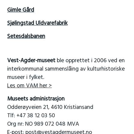
Gimle Gård
Sjølingstad Uldvarefabrik
Setesdalsbanen
Vest-Agder-museet
ble opprettet i 2006 ved en
interkommunal sammenslåing av kulturhistoriske
museer i fylket.
Les om VAM her >
Museets administrasjon
Odderøyveien 21, 4610 Kristiansand
Tlf: +47 38 12 03 50
Org nr: NO 989 072 048 MVA
E-post:
post@vestagdermuseet.no