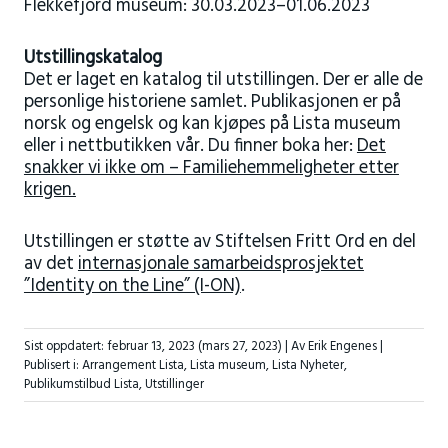
Flekkefjord museum: 30.03.2023–01.06.2023
Utstillingskatalog
Det er laget en katalog til utstillingen. Der er alle de
personlige historiene samlet. Publikasjonen er på
norsk og engelsk og kan kjøpes på Lista museum
eller i nettbutikken vår. Du finner boka her:
Det
snakker vi ikke om – Familiehemmeligheter etter
krigen.
Utstillingen er støtte av Stiftelsen Fritt Ord en del
av det
internasjonale samarbeidsprosjektet
”Identity on the Line” (I-ON)
.
Sist oppdatert:
februar 13, 2023
(mars 27, 2023)
| Av Erik Engenes |
Publisert i:
Arrangement Lista
,
Lista museum
,
Lista Nyheter
,
Publikumstilbud Lista
,
Utstillinger