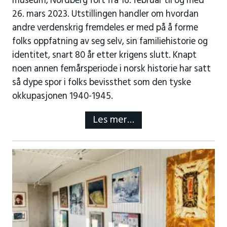
museum, Nordberg fort fra 16. februar til og med
26. mars 2023. Utstillingen handler om hvordan
andre verdenskrig fremdeles er med på å forme
folks oppfatning av seg selv, sin familiehistorie og
identitet, snart 80 år etter krigens slutt. Knapt
noen annen femårsperiode i norsk historie har satt
så dype spor i folks bevissthet som den tyske
okkupasjonen 1940-1945.
Les mer…