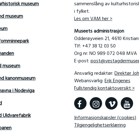
urhistorisk museum
sammenslåing av kulturhistori
i fylket.
and museum
Les om VAM her >
seum
Museets administrasjon
Odderøyveien 21, 4610 Kristia
fornminnepark
Tlf: +47 38 12 03 50
manden
Org nr: NO 989 072 048 MVA
E-post:
post@vestagdermusee
rd museum
Ansvarlig redaktør:
Direktør Jo
sand kanonmuseum
Webansvarlig:
Erik Engenes
Fullstendig kontaktoversikt >
avna i Nodeviga
d
d Uldvarefabrik
Informasjonskapsler (cookies)
Tilgjengelighetserklæring
banen