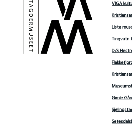
VIGA kult
Kristians
Lista mu
Tingvatn 
D/S Hest
Flekkefjo
Kristian
Museumsh
Gimle Går
Sjølingsta
Setesdals