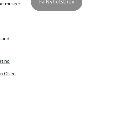
Få Nyhetsbrev
ske museer
nsand
t.no
hn Olsen