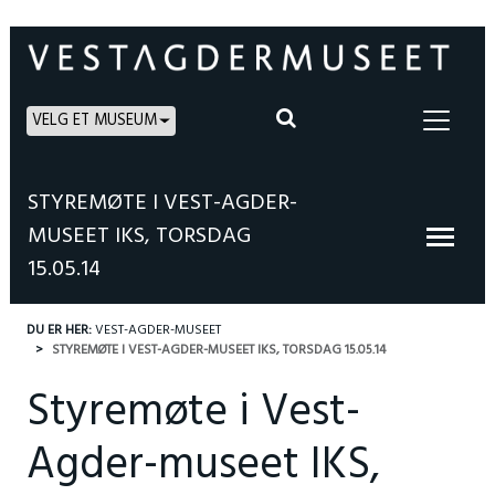
VELG ET MUSEUM
STYREMØTE I VEST-AGDER-
MUSEET IKS, TORSDAG
15.05.14
DU ER HER:
VEST-AGDER-MUSEET
STYREMØTE I VEST-AGDER-MUSEET IKS, TORSDAG 15.05.14
Styremøte i Vest-
Agder-museet IKS,