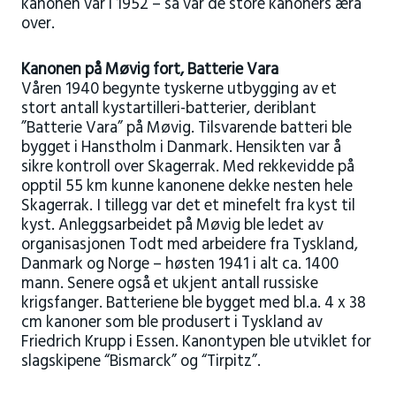
kanonen var i 1952 – så var de store kanoners æra
over.
Kanonen på Møvig fort, Batterie Vara
Våren 1940 begynte tyskerne utbygging av et
stort antall kystartilleri-batterier, deriblant
”Batterie Vara” på Møvig. Tilsvarende batteri ble
bygget i Hanstholm i Danmark. Hensikten var å
sikre kontroll over Skagerrak. Med rekkevidde på
opptil 55 km kunne kanonene dekke nesten hele
Skagerrak. I tillegg var det et minefelt fra kyst til
kyst. Anleggsarbeidet på Møvig ble ledet av
organisasjonen Todt med arbeidere fra Tyskland,
Danmark og Norge – høsten 1941 i alt ca. 1400
mann. Senere også et ukjent antall russiske
krigsfanger. Batteriene ble bygget med bl.a. 4 x 38
cm kanoner som ble produsert i Tyskland av
Friedrich Krupp i Essen. Kanontypen ble utviklet for
slagskipene “Bismarck” og “Tirpitz”.