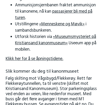
Ammunisjonsjernbanen fraktet ammunisjon
til kanonene, nå kan
passasjerer bli med på
turen
.
Utstillingene
«Menneskene og Møvik»
i
sambandsbunkeren.
Utforsk historien via
«Museumsmysteriet på
Kristiansand kanonmuseum»
Useeum app på
mobilen.
Klikk her for å se åpningstidene.
Slik kommer du deg til kanonmuseet
Følg skilting mot Vågsbygd/Flekkerøy. Rett før
Flekkerøytunnellen, ta til venstre (skiltet mot
Kristiansand Kanonmuseum). Stor parkeringsplass
ved enden av veien, like nedenfor museet. Med
buss går det flere avganger i timen med M1
Flekkerøy bussen. Se avgangstider på
akt.no
. Du