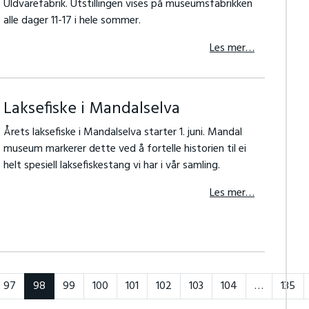
Uldvarefabrik. Utstillingen vises på museumsfabrikken
alle dager 11-17 i hele sommer.
Les mer…
Laksefiske i Mandalselva
Årets laksefiske i Mandalselva starter 1. juni. Mandal
museum markerer dette ved å fortelle historien til ei
helt spesiell laksefiskestang vi har i vår samling.
Les mer…
97
98
99
100
101
102
103
104
…
135