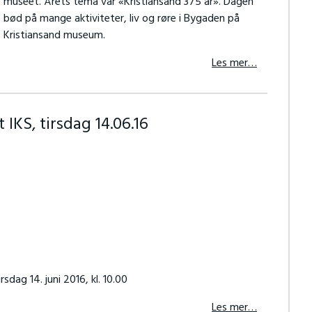
museet. Årets tema var «Kristiansand 375 år». Dagen
bød på mange aktiviteter, liv og røre i Bygaden på
Kristiansand museum.
Les mer…
KS, tirsdag 14.06.16
sdag 14. juni 2016, kl. 10.00
Les mer…