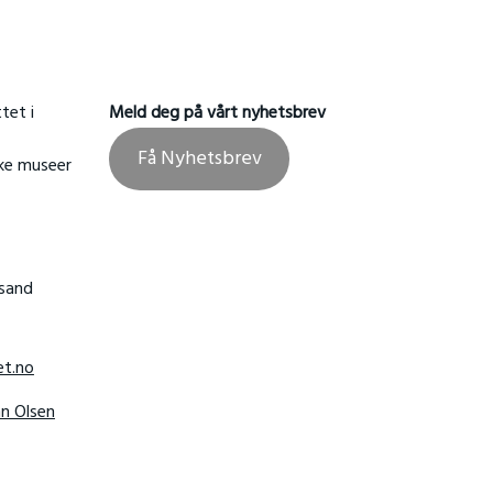
tet i
Meld deg på vårt nyhetsbrev
Få Nyhetsbrev
ske museer
nsand
t.no
hn Olsen