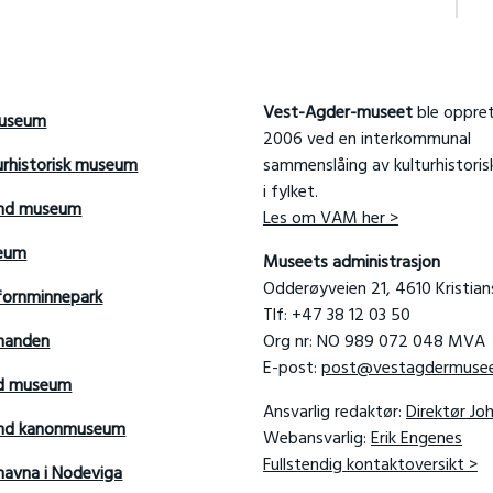
Vest-Agder-museet
ble oppret
useum
2006 ved en interkommunal
urhistorisk museum
sammenslåing av kulturhistori
i fylket.
and museum
Les om VAM her >
seum
Museets administrasjon
Odderøyveien 21, 4610 Kristia
fornminnepark
Tlf: +47 38 12 03 50
manden
Org nr: NO 989 072 048 MVA
E-post:
post@vestagdermusee
rd museum
Ansvarlig redaktør:
Direktør Jo
sand kanonmuseum
Webansvarlig:
Erik Engenes
Fullstendig kontaktoversikt >
avna i Nodeviga