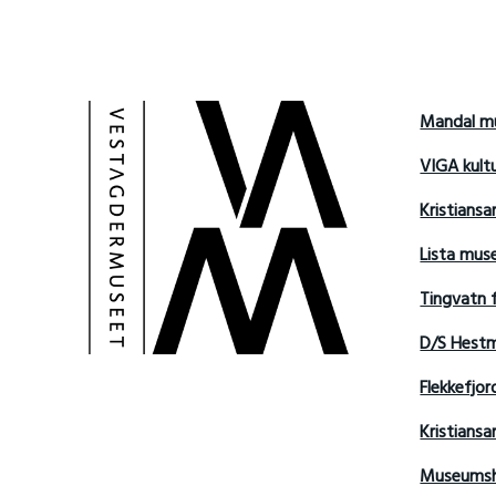
Mandal m
VIGA kult
Kristians
Lista mu
Tingvatn 
D/S Hest
Flekkefjo
Kristian
Museumsh