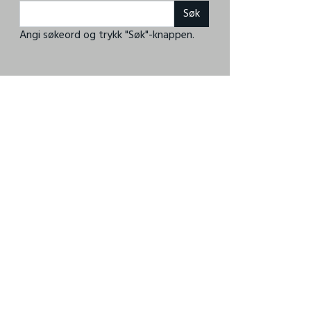
Angi søkeord og trykk "Søk"-knappen.