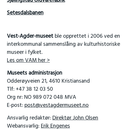
Sjølingstad Uldvarefabrik
Setesdalsbanen
Vest-Agder-museet
ble opprettet i 2006 ved en
interkommunal sammenslåing av kulturhistoriske
museer i fylket.
Les om VAM her >
Museets administrasjon
Odderøyveien 21, 4610 Kristiansand
Tlf: +47 38 12 03 50
Org nr: NO 989 072 048 MVA
E-post:
post@vestagdermuseet.no
Ansvarlig redaktør:
Direktør John Olsen
Webansvarlig:
Erik Engenes