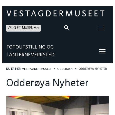
VELG ET MUSEUM
FOTOUTSTILLING OG
LANTERNEVERKSTED
DU ER HER:
VEST-AGDER-MUSEET
ODDERØYA
ODDERØYA NYHETER
Odderøya Nyheter