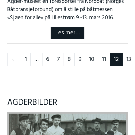
Agder-museet en forespørsel fra Norboat (Norges
Båtbransjeforbund) om å stille på båtmessen
«Sjøen for alle» på Lillestrøm 9.-13. mars 2016.
Les mer…
Neste
←
1
…
6
7
8
9
10
11
12
13
AGDERBILDER