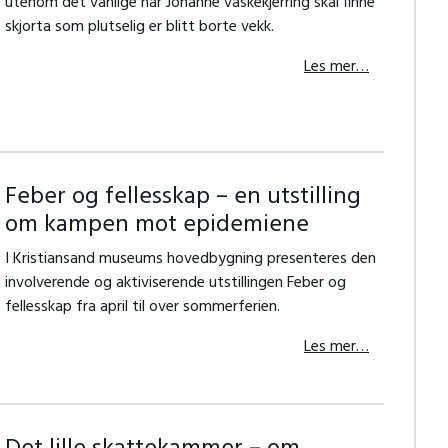
utenom det vanlige når Johanne vaskekjerring skal finne
skjorta som plutselig er blitt borte vekk.
Les mer…
Feber og fellesskap – en utstilling
om kampen mot epidemiene
I Kristiansand museums hovedbygning presenteres den
involverende og aktiviserende utstillingen Feber og
fellesskap fra april til over sommerferien.
Les mer…