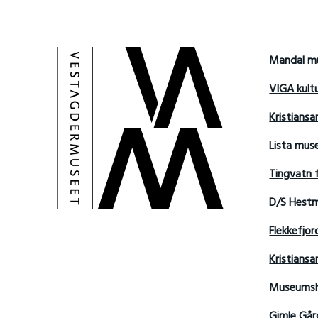
Mandal m
VIGA kult
Kristians
Lista mu
Tingvatn 
D/S Hest
Flekkefjo
Kristian
Museumsh
Gimle Går