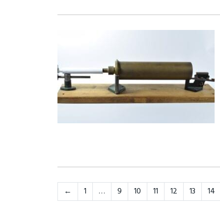
Neste
←
1
…
9
10
11
12
13
14