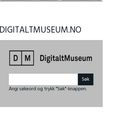
DIGITALTMUSEUM.NO
Angi søkeord og trykk "Søk"-knappen.