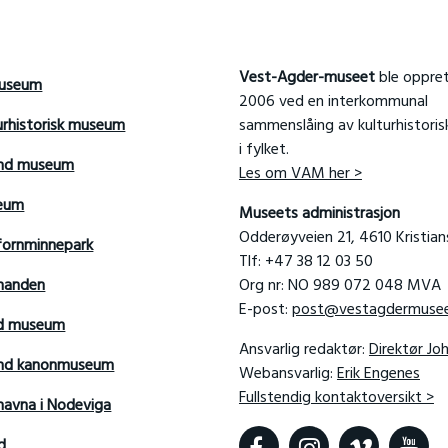
Vest-Agder-museet
ble oppret
useum
2006 ved en interkommunal
urhistorisk museum
sammenslåing av kulturhistori
i fylket.
and museum
Les om VAM her >
seum
Museets administrasjon
Odderøyveien 21, 4610 Kristia
fornminnepark
Tlf: +47 38 12 03 50
manden
Org nr: NO 989 072 048 MVA
E-post:
post@vestagdermusee
rd museum
Ansvarlig redaktør:
Direktør Jo
sand kanonmuseum
Webansvarlig:
Erik Engenes
Fullstendig kontaktoversikt >
avna i Nodeviga
d