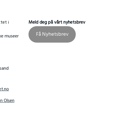
tet i
Meld deg på vårt nyhetsbrev
Få Nyhetsbrev
ske museer
nsand
t.no
hn Olsen