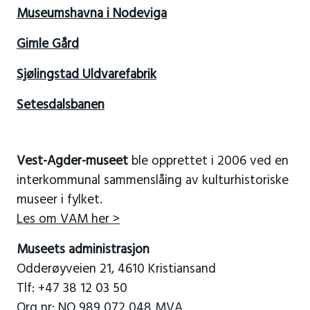
Museumshavna i Nodeviga
Gimle Gård
Sjølingstad Uldvarefabrik
Setesdalsbanen
Vest-Agder-museet
ble opprettet i 2006 ved en
interkommunal sammenslåing av kulturhistoriske
museer i fylket.
Les om VAM her >
Museets administrasjon
Odderøyveien 21, 4610 Kristiansand
Tlf: +47 38 12 03 50
Org nr: NO 989 072 048 MVA