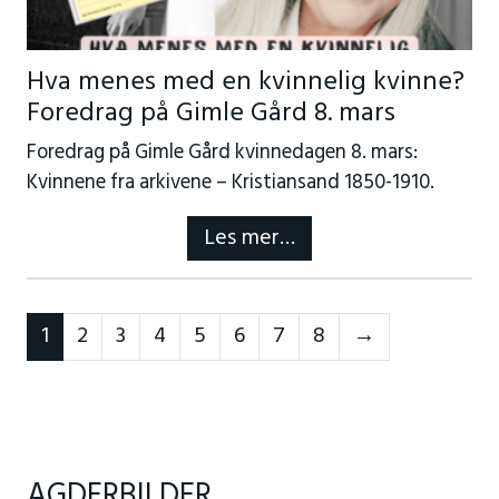
Hva menes med en kvinnelig kvinne?
Foredrag på Gimle Gård 8. mars
Foredrag på Gimle Gård kvinnedagen 8. mars:
Kvinnene fra arkivene – Kristiansand 1850-1910.
Les mer…
Forrige
1
2
3
4
5
6
7
8
→
AGDERBILDER