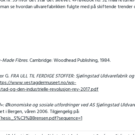
ok nr. 39 hvor det står det skrevet: «Prøvebok no. 32 maa returne
n man se hvordan ullvarefabrikken fulgte med på skiftende trender
n-Made Fibres
. Cambridge: Woodhead Publishing, 1984.
hor G.
FRA ULL TIL FERDIGE STOFFER: Sjølingstad Uldvarefabrik og
tps://www.vestagdermuseet.no/wp-
tad-og-den-industrielle-revolusjon-rev-2017.pdf
ad»: Økonomiske og sosiale utfordringer
ved AS Sjølingstad Uldvar
et i Bergen, våren 2006. Tilgjengelig på:
0/Thesis_S%C3%B8rensen.pdf?sequence=1