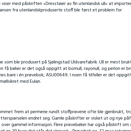
iser med påskriften «Dresstøier av fin utenlandsk ull» at importe
ansen fra utenlandskproduserte stoff ble først et problem for
 som ble produsert på Sjølingstad Uldvarefabrik. Ull er mest bruk
noen få bøker er det også oppgitt at bomull, rayonull, og perlon er br
innes bare i én prøvebok, ASU00649. I noen få tilfeller er det oppgit
 møllsikret med Eulan.
mmet frem at permene rundt stoffprøvene ofte ble gjenbrukt, tro
etterspørselen endret seg. Gamle påskrifter er visket ut og nye på
ret over gammel informasjon. Flere prøvebøker har også påskrift om 