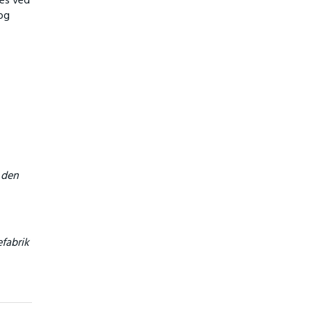
res ved
 og
 den
efabrik