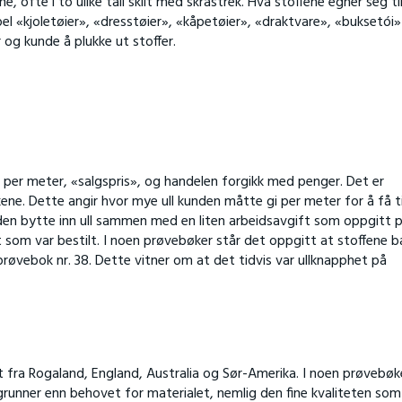
 ofte i to ulike tall skilt med skråstrek. Hva stoffene egner seg ti
l «kjoletøier», «dresstøier», «kåpetøier», «draktvare», «buksetói
 og kunde å plukke ut stoffer.
r per meter, «salgspris», og handelen forgikk med penger. Det er
ene. Dette angir hvor mye ull kunden måtte gi per meter for å få t
en bytte inn ull sammen med en liten arbeidsavgift som oppgitt 
t som var bestilt. I noen prøvebøker står det oppgitt at stoffene b
 prøvebok nr. 38. Dette vitner om at det tidvis var ullknapphet på
t fra Rogaland, England, Australia og Sør-Amerika. I noen prøvebøk
grunner enn behovet for materialet, nemlig den fine kvaliteten so