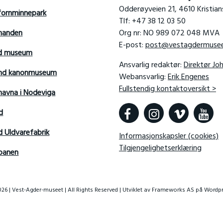
Odderøyveien 21, 4610 Kristia
fornminnepark
Tlf: +47 38 12 03 50
manden
Org nr: NO 989 072 048 MVA
E-post:
post@vestagdermusee
rd museum
Ansvarlig redaktør:
Direktør Jo
sand kanonmuseum
Webansvarlig:
Erik Engenes
Fullstendig kontaktoversikt >
avna i Nodeviga
d
d Uldvarefabrik
Informasjonskapsler (cookies)
Tilgjengelighetserklæring
banen
26 | Vest-Agder-museet | All Rights Reserved | Utviklet av
Frameworks AS
på Wordpr