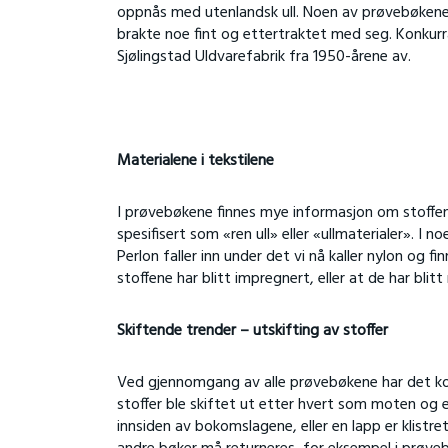
oppnås med utenlandsk ull. Noen av prøvebøkene v
brakte noe fint og ettertraktet med seg. Konkurr
Sjølingstad Uldvarefabrik fra 1950-årene av.
Materialene i tekstilene
I prøvebøkene finnes mye informasjon om stoffene
spesifisert som «ren ull» eller «ullmaterialer». I 
Perlon faller inn under det vi nå kaller nylon og f
stoffene har blitt impregnert, eller at de har blitt
Skiftende trender – utskifting av stoffer
Ved gjennomgang av alle prøvebøkene har det ko
stoffer ble skiftet ut etter hvert som moten og 
innsiden av bokomslagene, eller en lapp er klist