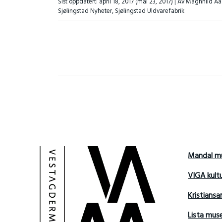
Sist oppdatert:
april 18, 2017
(mai 23, 2017)
| Av Magnhild Aa
Sjølingstad Nyheter
,
Sjølingstad Uldvarefabrik
Mandal m
VIGA kult
Kristians
Lista mu