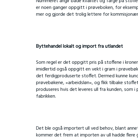
Nummeret angir både kvalitet og farge på stoffene,
er noen ganger oppgitt i prøveboken, for eksempe
mer og gjorde det trolig lettere for kommisjonær
Byttehandel lokalt og import fra utlandet
Som regel er det oppgitt pris på stoffene i krone
imidlertid også oppgitt en vekt i gram i prøvebøk
det ferdigproduserte stoffet. Dermed kunne kund
prøvebøkene, «arbeidsløn», og fikk tilbake stoffe
produseres hvis det leveres ull fra kunden, som i
fabrikken.
Det ble også importert ull ved behov, blant anne
kommer det frem at importen av ull hadde flere 