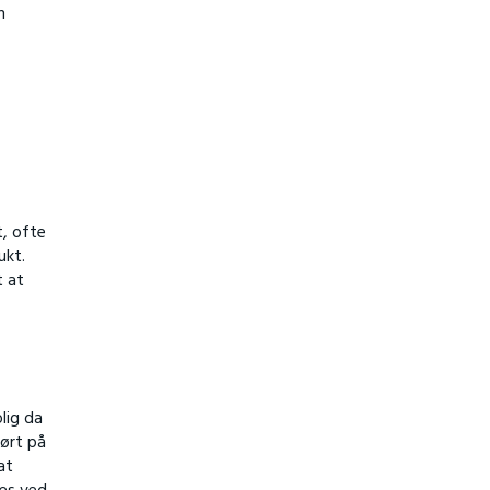
n
t, ofte
ukt.
t at
lig da
ført på
at