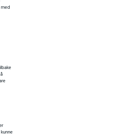
l
» med
ilbake
på
are
er
m kunne