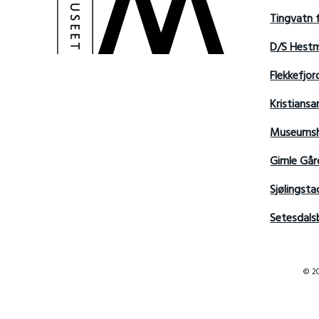
Tingvatn 
D/S Hest
Flekkefjo
Kristian
Museumsh
Gimle Går
Sjølingsta
Setesdals
© 20