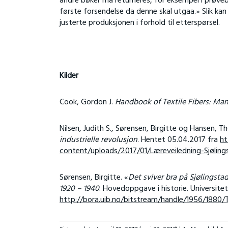
andre bøker må returneres, for eksempel i prøveb
første forsendelse da denne skal utgaa.» Slik ka
justerte produksjonen i forhold til etterspørsel.
Kilder
Cook, Gordon J.
Handbook of Textile Fibers: Ma
Nilsen, Judith S., Sørensen, Birgitte og Hansen, T
industrielle revolusjon
. Hentet 05.04.2017 fra
ht
content/uploads/2017/01/Læreveiledning-Sjølings
Sørensen, Birgitte. «
Det sviver bra på Sjølingst
1920 – 1940
. Hovedoppgave i historie. Universitet
http://bora.uib.no/bitstream/handle/1956/188