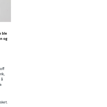
m ble
on og
off
ik,
 å
a
sket.