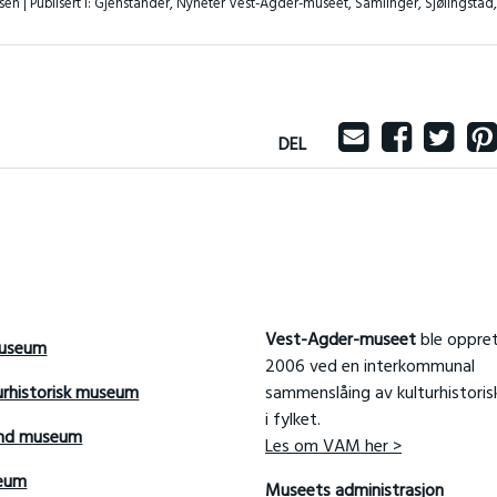
sen |
Publisert i:
Gjenstander
,
Nyheter Vest-Agder-museet
,
Samlinger
,
Sjølingstad
,
DEL
Vest-Agder-museet
ble oppret
useum
2006 ved en interkommunal
urhistorisk museum
sammenslåing av kulturhistori
i fylket.
and museum
Les om VAM her >
seum
Museets administrasjon