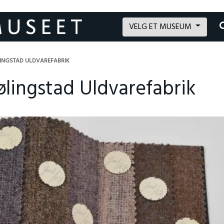
VELG ET MUSEUM
ØLINGSTAD ULDVAREFABRIK
jølingstad Uldvarefabrik