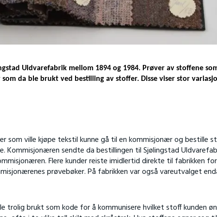
lingstad Uldvarefabrik mellom 1894 og 1984. Prøver av stoffene so
som da ble brukt ved bestilling av stoffer. Disse viser stor variasj
som ville kjøpe tekstil kunne gå til en kommisjonær og bestille st
e. Kommisjonæren sendte da bestillingen til Sjølingstad Uldvarefabr
misjonæren. Flere kunder reiste imidlertid direkte til fabrikken for
ommisjonærenes prøvebøker. På fabrikken var også vareutvalget end
e trolig brukt som kode for å kommunisere hvilket stoff kunden øn