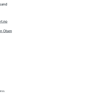
nsand
t.no
hn Olsen
ess.