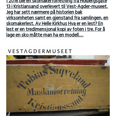
I 2016 ble en skomakerforretning fra Holbergsgate
13 i Kristiansand overlevert til Vest-Agder-museet.
Jeg har sett nærmere på historien bak
virksomheten samt en gjenstand fra samlingen, en
skomakerlest. Av Helle Kirkhus Hva er en lest? En
lest er en tredimensjonal kopi av foten i tre. For å
lage en sko måtte man ha en modell.…