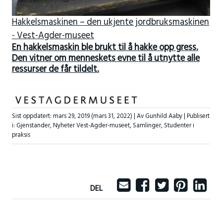
Hakkelsmaskinen – den ukjente jordbruksmaskinen
- Vest-Agder-museet
En hakkelsmaskin ble brukt til å hakke opp gress.
Den vitner om menneskets evne til å utnytte alle
ressurser de får tildelt.
Sist oppdatert:
mars 29, 2019
(mars 31, 2022)
| Av Gunhild Aaby |
Publisert
i:
Gjenstander
,
Nyheter Vest-Agder-museet
,
Samlinger
,
Studenter i
praksis
DEL