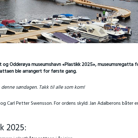
et og Odderøya museumshavn «Plastikk 2025», museumsregatta f
gattaen ble arrangert for første gang.
enne søndagen. Takk til alle som kom!
 og Carl Petter Swensson. For ordens skyld: Jan Adalberons båter er
kk 2025: