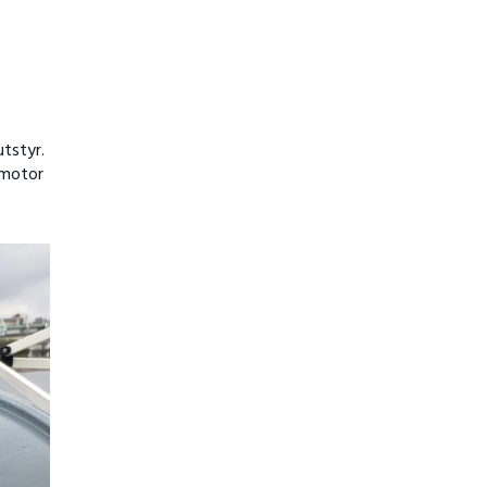
tstyr.
 motor