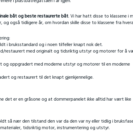
mere i plastbåtregattaen i år igjen.
inale båt og beste restaurerte båt
. Vi har hatt disse to klassene i
, og også tidligere år, om hvordan skille disse to klassene fra hver
ering:
ldt i bruksstandard og i noen tilfeller knapt nok det.
/restaurert med originalt og tidsriktig utstyr og motorer for å væ
oldt og oppgradert med moderne utstyr og motorer til en moderne
dert og restaurert til det knapt gjenkjennelige.
e det er en gråsone og at dommerpanelet ikke alltid har vært like
dt så nær den tilstand den var da den var ny eller tidlig i bruksfas
materialer, tidsriktig motor, instrumentering og utstyr.