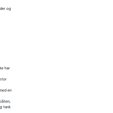
der og
ke har
otor
 med en
båten,
ig tank