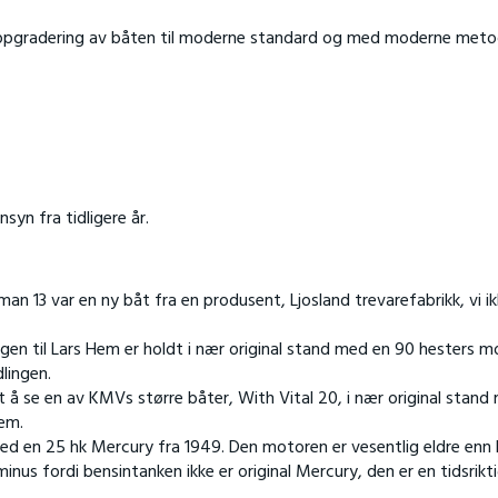
 oppgradering av båten til moderne standard og med moderne meto
syn fra tidligere år.
n 13 var en ny båt fra en produsent, Ljosland trevarefabrikk, vi ik
ingen til Lars Hem er holdt i nær original stand med en 90 hesters m
lingen.
 å se en av KMVs større båter, With Vital 20, i nær original stand
Hem.
d en 25 hk Mercury fra 1949. Den motoren er vesentlig eldre enn 
inus fordi bensintanken ikke er original Mercury, den er en tidsrikt