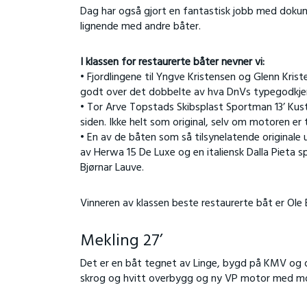
Dag har også gjort en fantastisk jobb med dokume
lignende med andre båter.
I klassen for restaurerte båter nevner vi:
• Fjordlingene til Yngve Kristensen og Glenn Kri
godt over det dobbelte av hva DnVs typegodkjenni
• Tor Arve Topstads Skibsplast Sportman 13’ Kust
siden. Ikke helt som original, selv om motoren er 
• En av de båten som så tilsynelatende originale
av Herwa 15 De Luxe og en italiensk Dalla Pieta 
Bjørnar Lauve.
Vinneren av klassen beste restaurerte båt er Ole
Mekling 27’
Det er en båt tegnet av Linge, bygd på KMV og d
skrog og hvitt overbygg og ny VP motor med mo