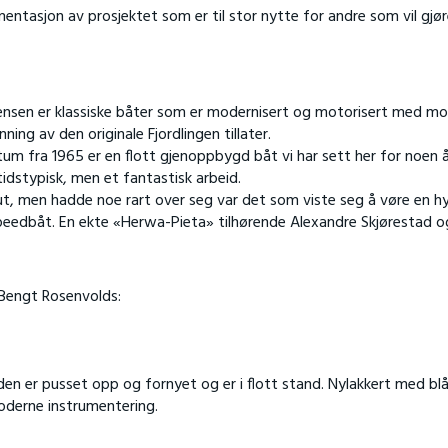
ntasjon av prosjektet som er til stor nytte for andre som vil gjø
stensen er klassiske båter som er modernisert og motorisert med mo
ng av den originale Fjordlingen tillater.
um fra 1965 er en flott gjenoppbygd båt vi har sett her for noen 
tidstypisk, men et fantastisk arbeid.
 ut, men hadde noe rart over seg var det som viste seg å vøre en h
speedbåt. En ekte «Herwa-Pieta» tilhørende Alexandre Skjørestad o
 Bengt Rosenvolds:
en er pusset opp og fornyet og er i flott stand. Nylakkert med bl
derne instrumentering.