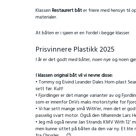
Klassen
Restaurert båt
er friere med hensyn til
materialer.
At båten er i sjøen er en fordel i begge klasser.
Prisvinnere Plastikk 2025
I år er det godt med båter, noen nye og noen gjen
I klassen original båt vil vi nevne disse:
• Tommy og Eivind Leander Dales Horn-plast Seama
sett før. Kult!
• Fjordlinger er det mange varianter av og Fjordl
som er innenfor DnVs maks motorstyrke for Fjord
• Vi har sett mange små With’er, men det er godt
passelig svart motor. Også den tilhørende Lars 
• Jeg må også nevne Jan Strands KMV With 12’ me
men kunne sittet på båten da den var ny. Et lite m
fra Chrysler …. 😉