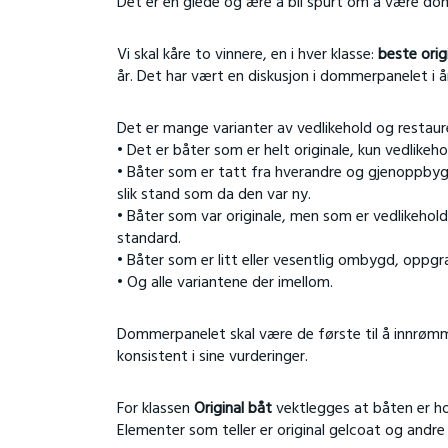
Det er en glede og ære å bli spurt om å være dom
Vi skal kåre to vinnere, en i hver klasse:
beste orig
år. Det har vært en diskusjon i dommerpanelet i år
Det er mange varianter av vedlikehold og restaur
• Det er båter som er helt originale, kun vedlikeho
• Båter som er tatt fra hverandre og gjenoppbygd
slik stand som da den var ny.
• Båter som var originale, men som er vedlikeh
standard.
• Båter som er litt eller vesentlig ombygd, oppgra
• Og alle variantene der imellom.
Dommerpanelet skal være de første til å innrømm
konsistent i sine vurderinger.
For klassen
Original båt
vektlegges at båten er hol
Elementer som teller er original gelcoat og andre 