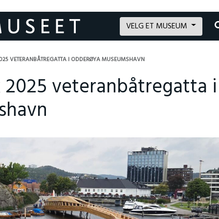
VELG ET MUSEUM
 2025 VETERANBÅTREGATTA I ODDERØYA MUSEUMSHAVN
k 2025 veteranbåtregatta i
shavn