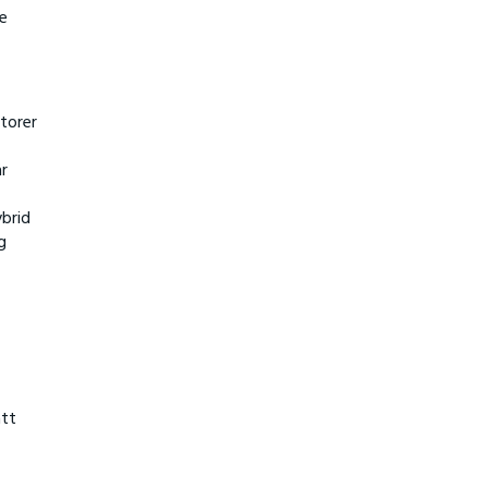
re
torer
år
ybrid
g
ått