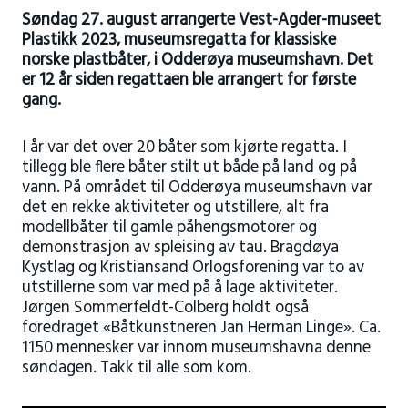
Søndag 27. august arrangerte Vest-Agder-museet
Plastikk 2023, museumsregatta for klassiske
norske plastbåter, i Odderøya museumshavn. Det
er 12 år siden regattaen ble arrangert for første
gang.
I år var det over 20 båter som kjørte regatta. I
tillegg ble flere båter stilt ut både på land og på
vann. På området til Odderøya museumshavn var
det en rekke aktiviteter og utstillere, alt fra
modellbåter til gamle påhengsmotorer og
demonstrasjon av spleising av tau. Bragdøya
Kystlag og Kristiansand Orlogsforening var to av
utstillerne som var med på å lage aktiviteter.
Jørgen Sommerfeldt-Colberg holdt også
foredraget «Båtkunstneren Jan Herman Linge». Ca.
1150 mennesker var innom museumshavna denne
søndagen. Takk til alle som kom.