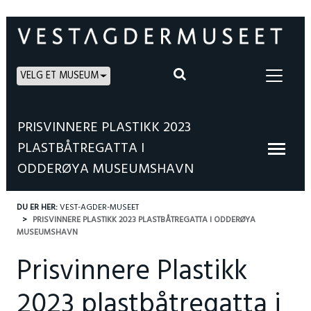
VELG ET MUSEUM
PRISVINNERE PLASTIKK 2023
PLASTBÅTREGATTA I
ODDERØYA MUSEUMSHAVN
DU ER HER:
VEST-AGDER-MUSEET
PRISVINNERE PLASTIKK 2023 PLASTBÅTREGATTA I ODDERØYA
MUSEUMSHAVN
Prisvinnere Plastikk
2023 plastbåtregatta i