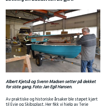
Albert Kjetså og Svenn Madsen setter på dekket
for siste gang. Foto: Jan Egil Hansen.
Av praktiske og historiske årsaker ble støpet kjørt
til Evje og Skibsplast. Her fikk vi hjelp av Terje