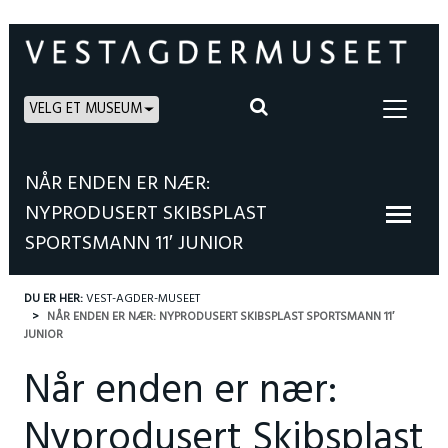
VELG ET MUSEUM
NÅR ENDEN ER NÆR:
NYPRODUSERT SKIBSPLAST
SPORTSMANN 11′ JUNIOR
DU ER HER:
VEST-AGDER-MUSEET
NÅR ENDEN ER NÆR: NYPRODUSERT SKIBSPLAST SPORTSMANN 11′
JUNIOR
Når enden er nær:
Nyprodusert Skibsplast