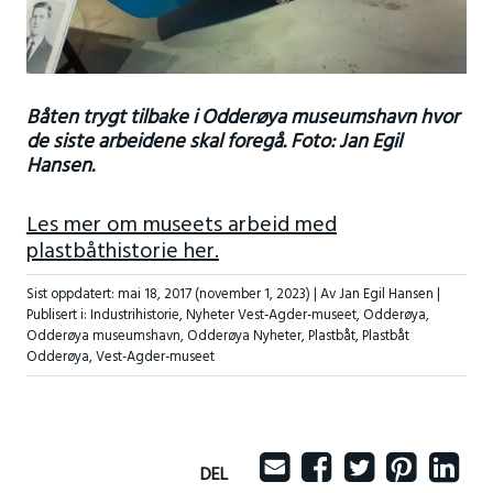
Båten trygt tilbake i Odderøya museumshavn hvor
de siste arbeidene skal foregå. Foto: Jan Egil
Hansen.
Les mer om museets arbeid med
plastbåthistorie her.
Sist oppdatert:
mai 18, 2017
(november 1, 2023)
| Av Jan Egil Hansen |
Publisert i:
Industrihistorie
,
Nyheter Vest-Agder-museet
,
Odderøya
,
Odderøya museumshavn
,
Odderøya Nyheter
,
Plastbåt
,
Plastbåt
Odderøya
,
Vest-Agder-museet
DEL