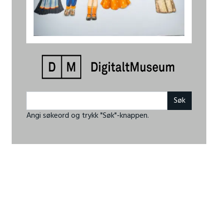
Angi søkeord og trykk "Søk"-knappen.