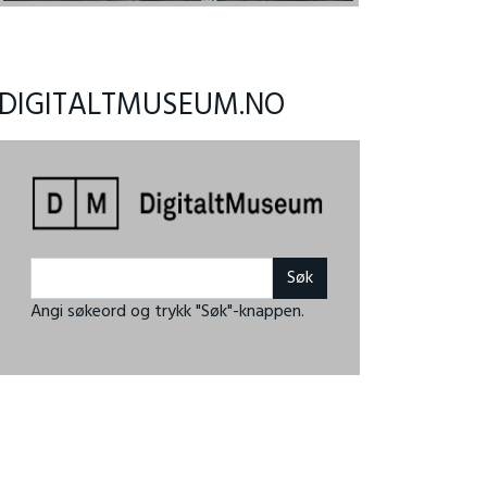
DIGITALTMUSEUM.NO
Angi søkeord og trykk "Søk"-knappen.