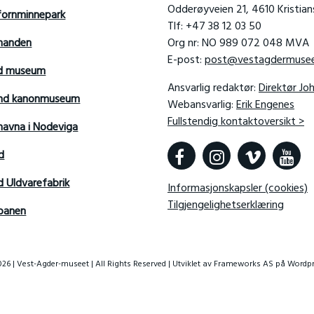
Odderøyveien 21, 4610 Kristia
fornminnepark
Tlf: +47 38 12 03 50
manden
Org nr: NO 989 072 048 MVA
E-post:
post@vestagdermusee
rd museum
Ansvarlig redaktør:
Direktør Jo
sand kanonmuseum
Webansvarlig:
Erik Engenes
Fullstendig kontaktoversikt >
avna i Nodeviga
d
d Uldvarefabrik
Informasjonskapsler (cookies)
Tilgjengelighetserklæring
banen
26 | Vest-Agder-museet | All Rights Reserved | Utviklet av
Frameworks AS
på Wordpr