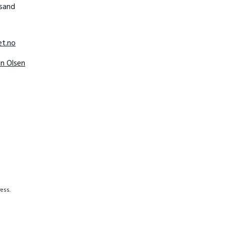
nsand
t.no
hn Olsen
ess.