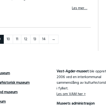
Les mer…
Forrige
9
10
11
12
13
14
→
Vest-Agder-museet
ble oppret
useum
2006 ved en interkommunal
urhistorisk museum
sammenslåing av kulturhistori
i fylket.
and museum
Les om VAM her >
seum
Museets administrasjon