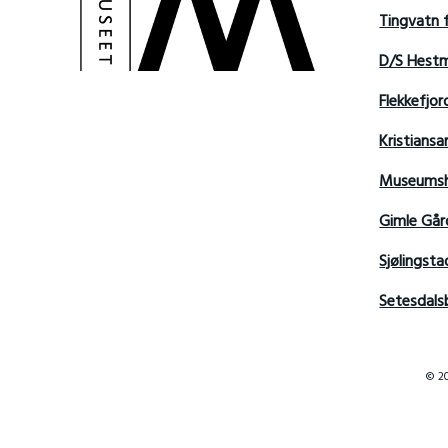
Tingvatn 
D/S Hest
Flekkefjo
Kristian
Museumsh
Gimle Går
Sjølingsta
Setesdals
© 20