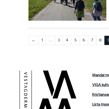
Neste
←
1
…
3
4
5
6
7
8
Mandal m
VIGA kult
Kristians
Lista mu