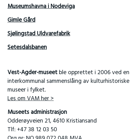
Museumshavna i Nodeviga
Gimle Gård
Sjølingstad Uldvarefabrik
Setesdalsbanen
Vest-Agder-museet
ble opprettet i 2006 ved en
interkommunal sammenslåing av kulturhistoriske
museer i fylket.
Les om VAM her >
Museets administrasjon
Odderøyveien 21, 4610 Kristiansand
Tlf: +47 38 12 03 50
Org nr: NO 989 072 048 MVA