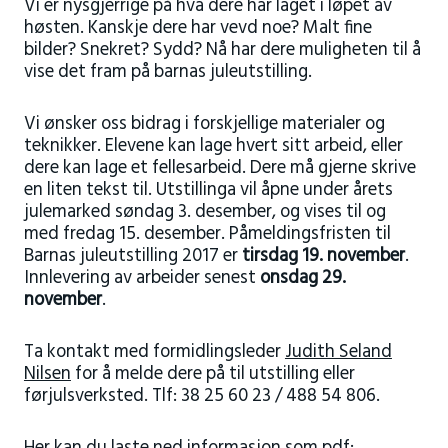
Vi er nysgjerrige på hva dere har laget i løpet av
høsten. Kanskje dere har vevd noe? Malt fine
bilder? Snekret? Sydd? Nå har dere muligheten til å
vise det fram på barnas juleutstilling.
Vi ønsker oss bidrag i forskjellige materialer og
teknikker. Elevene kan lage hvert sitt arbeid, eller
dere kan lage et fellesarbeid. Dere må gjerne skrive
en liten tekst til. Utstillinga vil åpne under årets
julemarked søndag 3. desember, og vises til og
med fredag 15. desember. Påmeldingsfristen til
Barnas juleutstilling 2017 er
tirsdag 19. november
.
Innlevering av arbeider senest
onsdag 29.
november
.
Ta kontakt med formidlingsleder
Judith Seland
Nilsen
for å melde dere på til utstilling eller
førjulsverksted. Tlf: 38 25 60 23 / 488 54 806.