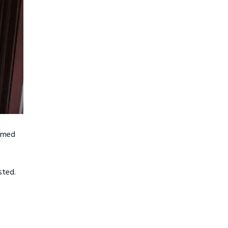
d med
sted.