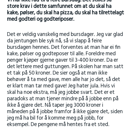
Vi har ikke råd til å feire bursdag. Det stilles så
store krav i dette samfunnet om at du skal ha
kake, pølser, du skal ha pizza, du skal ha tilrettelagt
med godteri og godteriposer.
Det er veldig vanskelig med bursdager. Jeg var glad
da jentungen ble syk nå, så vi slapp å feire
bursdagen hennes. Det forventes at man har ei fin
kake, pølser og godteposer til alle. Foreldre med
penger kjøper gjerne gaver til 3-400 kroner. Da er
det lettere med guttungen. På skolen har man satt
et tak på 50 kroner. De sier også at man ikke
behøver å ta med gave, men alle har jo det, så det
er klart man tar med gave! Jeg hater jula. Hvis vi
skal ha noe ekstra, må jeg jobbe svart. Det er et
paradoks at man tjener mindre på å jobbe enn på
ikke å gjøre det. Nå taper jeg 3000 kroner i
måneden på å jobbe framfor å ikke gjøre det, siden
jeg må ha bil for å komme meg på jobb, for
eksempel. De pengene må hentes fra et sted.