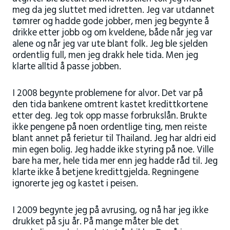
meg da jeg sluttet med idretten. Jeg var utdannet
tømrer og hadde gode jobber, men jeg begynte å
drikke etter jobb og om kveldene, både når jeg var
alene og når jeg var ute blant folk. Jeg ble sjelden
ordentlig full, men jeg drakk hele tida. Men jeg
klarte alltid å passe jobben.
I 2008 begynte problemene for alvor. Det var på
den tida bankene omtrent kastet kredittkortene
etter deg. Jeg tok opp masse forbrukslån. Brukte
ikke pengene på noen ordentlige ting, men reiste
blant annet på ferietur til Thailand. Jeg har aldri eid
min egen bolig. Jeg hadde ikke styring på noe. Ville
bare ha mer, hele tida mer enn jeg hadde råd til. Jeg
klarte ikke å betjene kredittgjelda. Regningene
ignorerte jeg og kastet i peisen.
I 2009 begynte jeg på avrusing, og nå har jeg ikke
drukket på sju år. På mange måter ble det