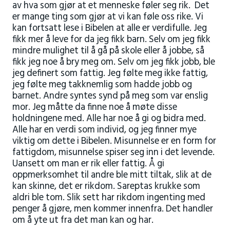
av hva som gjør at et menneske føler seg rik. Det
er mange ting som gjør at vi kan føle oss rike. Vi
kan fortsatt lese i Bibelen at alle er verdifulle. Jeg
fikk mer å leve for da jeg fikk barn. Selv om jeg fikk
mindre mulighet til å gå på skole eller å jobbe, så
fikk jeg noe å bry meg om. Selv om jeg fikk jobb, ble
jeg definert som fattig. Jeg følte meg ikke fattig,
jeg følte meg takknemlig som hadde jobb og
barnet. Andre syntes synd på meg som var enslig
mor. Jeg måtte da finne noe å møte disse
holdningene med. Alle har noe å gi og bidra med.
Alle har en verdi som individ, og jeg finner mye
viktig om dette i Bibelen. Misunnelse er en form for
fattigdom, misunnelse spiser seg inn i det levende.
Uansett om man er rik eller fattig. Å gi
oppmerksomhet til andre ble mitt tiltak, slik at de
kan skinne, det er rikdom. Sareptas krukke som
aldri ble tom. Slik sett har rikdom ingenting med
penger å gjøre, men kommer innenfra. Det handler
om å yte ut fra det man kan og har.