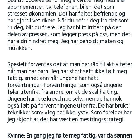
positiv opplevelse for meg å kvitte meg med alle
abonnementer, tv, telefonen, bilen, det som
stresset økonomien. Det har føltes befriende og
har gjort livet rikere. Når du befrir deg fra det som
rir deg, blir du friere. Jeg har blitt irritert på den
delen av pressen, som legger press på oss, men det
har aldri hindret meg. Jeg har beholdt maten og
musikken.
Spesielt forventes det at man har råd til aktiviteter
når man har barn. Jeg har stort sett ikke følt meg
fattig, annet enn når ungene har hatt
forventninger. Forventninger som også ungene
føler utenfra, fra andre, om at de skal ha ting.
Ungene har ikke krevd noe selv, men de har nok
også følt på forventningene utenfra. De har brukt
teknikker som: «Jeg har ikke lyst». Som forelder har
jeg skjønt at det har vært en mestringsstrategi.
Kvinne: En gang jeg følte meg fattig, var da sønnen