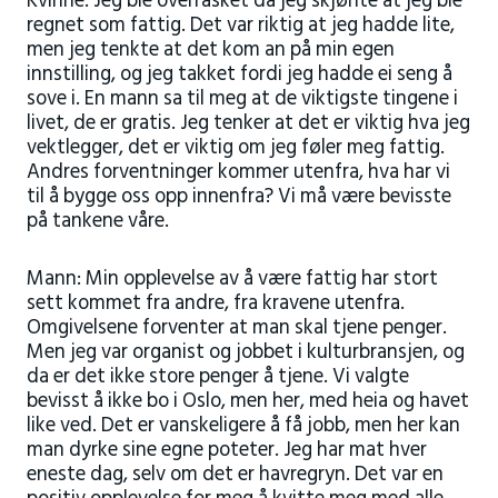
Kvinne: Jeg ble overrasket da jeg skjønte at jeg ble
regnet som fattig. Det var riktig at jeg hadde lite,
men jeg tenkte at det kom an på min egen
innstilling, og jeg takket fordi jeg hadde ei seng å
sove i. En mann sa til meg at de viktigste tingene i
livet, de er gratis. Jeg tenker at det er viktig hva jeg
vektlegger, det er viktig om jeg føler meg fattig.
Andres forventninger kommer utenfra, hva har vi
til å bygge oss opp innenfra? Vi må være bevisste
på tankene våre.
Mann: Min opplevelse av å være fattig har stort
sett kommet fra andre, fra kravene utenfra.
Omgivelsene forventer at man skal tjene penger.
Men jeg var organist og jobbet i kulturbransjen, og
da er det ikke store penger å tjene. Vi valgte
bevisst å ikke bo i Oslo, men her, med heia og havet
like ved. Det er vanskeligere å få jobb, men her kan
man dyrke sine egne poteter. Jeg har mat hver
eneste dag, selv om det er havregryn. Det var en