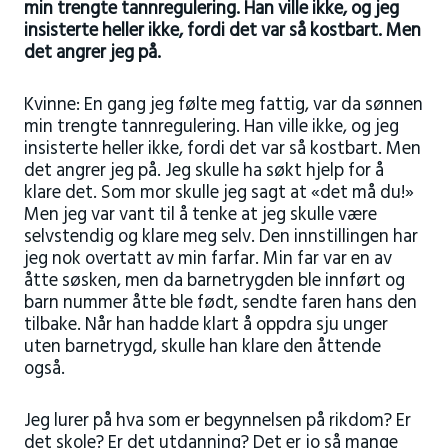
min trengte tannregulering. Han ville ikke, og jeg
insisterte heller ikke, fordi det var så kostbart. Men
det angrer jeg på.
Kvinne: En gang jeg følte meg fattig, var da sønnen
min trengte tannregulering. Han ville ikke, og jeg
insisterte heller ikke, fordi det var så kostbart. Men
det angrer jeg på. Jeg skulle ha søkt hjelp for å
klare det. Som mor skulle jeg sagt at «det må du!»
Men jeg var vant til å tenke at jeg skulle være
selvstendig og klare meg selv. Den innstillingen har
jeg nok overtatt av min farfar. Min far var en av
åtte søsken, men da barnetrygden ble innført og
barn nummer åtte ble født, sendte faren hans den
tilbake. Når han hadde klart å oppdra sju unger
uten barnetrygd, skulle han klare den åttende
også.
Jeg lurer på hva som er begynnelsen på rikdom? Er
det skole? Er det utdanning? Det er jo så mange