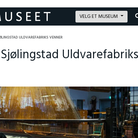
VELG ET MUSEUM
SJØLINGSTAD ULDVAREFABRIKS VENNER
 Sjølingstad Uldvarefabrik