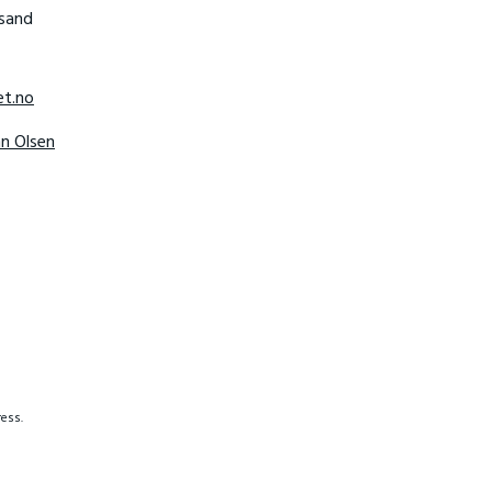
nsand
t.no
hn Olsen
ess.