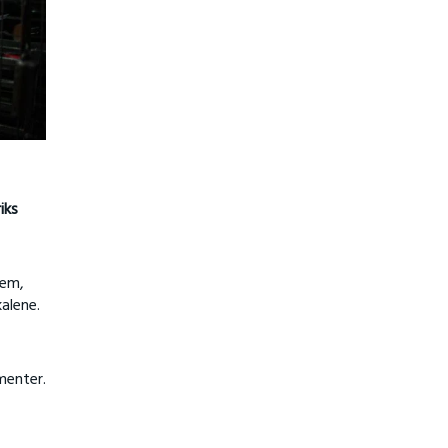
iks
lem,
kalene.
menter.