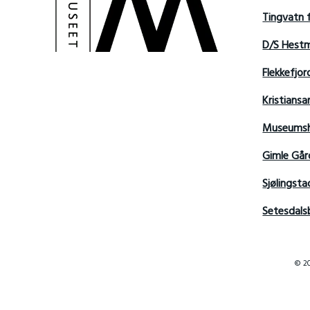
Tingvatn 
D/S Hest
Flekkefjo
Kristian
Museumsh
Gimle Går
Sjølingsta
Setesdals
© 20