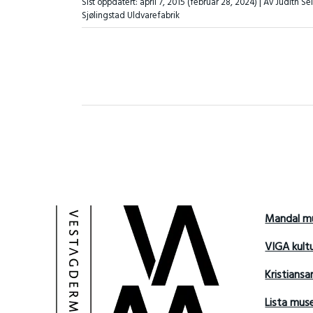
Sist oppdatert:
april 7, 2015
(februar 28, 2024)
| Av Judith Se
Sjølingstad Uldvarefabrik
Mandal m
VIGA kult
Kristians
Lista mu