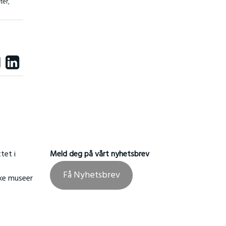
ter
,
tet i
Meld deg på vårt nyhetsbrev
Få Nyhetsbrev
ske museer