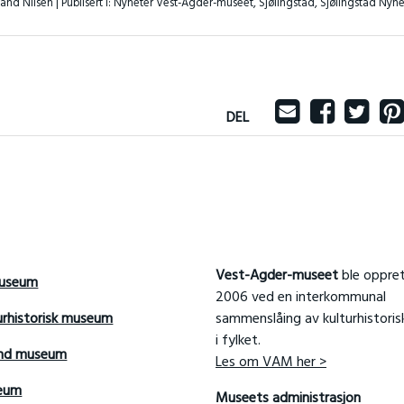
land Nilsen |
Publisert i:
Nyheter Vest-Agder-museet
,
Sjølingstad
,
Sjølingstad Nyhe
DEL
Vest-Agder-museet
ble oppret
useum
2006 ved en interkommunal
urhistorisk museum
sammenslåing av kulturhistori
i fylket.
and museum
Les om VAM her >
seum
Museets administrasjon