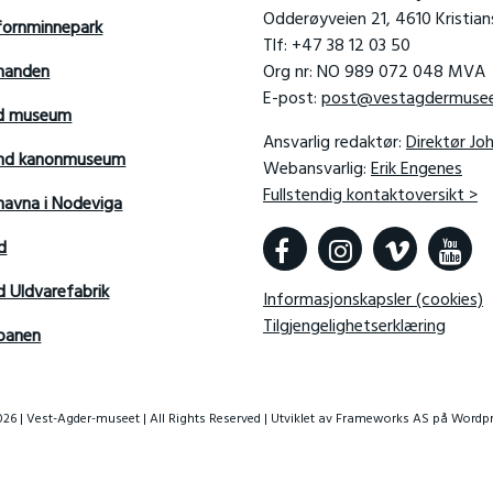
Odderøyveien 21, 4610 Kristia
fornminnepark
Tlf: +47 38 12 03 50
manden
Org nr: NO 989 072 048 MVA
E-post:
post@vestagdermusee
rd museum
Ansvarlig redaktør:
Direktør Jo
sand kanonmuseum
Webansvarlig:
Erik Engenes
Fullstendig kontaktoversikt >
avna i Nodeviga
d
d Uldvarefabrik
Informasjonskapsler (cookies)
Tilgjengelighetserklæring
banen
26 | Vest-Agder-museet | All Rights Reserved | Utviklet av
Frameworks AS
på Wordpr