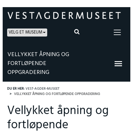
VELG ET MUSEUM
VELLYKKET ÅPNING OG
FORTLØPENDE
OPPGRADERING
DU ER HER:
VEST-AGDER-MUSEET
VELLYKKET ÅPNING OG FORTLØPENDE OPPGRADERING
Vellykket åpning og
fortløpende