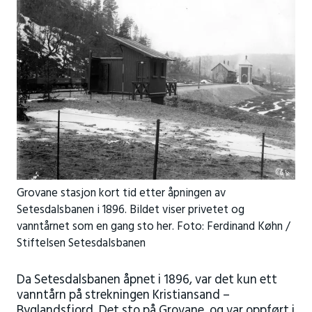
Grovane stasjon kort tid etter åpningen av
Setesdalsbanen i 1896. Bildet viser privetet og
vanntårnet som en gang sto her. Foto: Ferdinand Køhn /
Stiftelsen Setesdalsbanen
Da Setesdalsbanen åpnet i 1896, var det kun ett
vanntårn på strekningen Kristiansand –
Byglandsfjord. Det sto på Grovane, og var oppført i