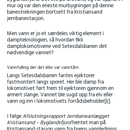
mur og var den eneste murbygningen på denne
banestrekningen bortsett fra Kristiansand
jernbanestasjon.
Men vann er jo et særdeles viktig element i
dampteknologien, så hvordan fikk
damplokomotivene ved Setesdalsbanen det
nødvendige vannet?
Vannfylling der det ikke var vanntårn
Langs Setesdalsbanen fantes ejektorer
fastmontert langs sporet. Her ble damp fra
lokomotivet ført frem til ejektoren gjennom en
armert slange. Vannet ble sugd opp fra elv eller
vann og inn i lokomotivets forrådsbeholder
[ii]
.
I følge
Afslutningsrapport Jernbaneanlægget
Kristiansand – Byglandsfjord
hentet man på
Kristiansand stasjon vann fra byens vannledning