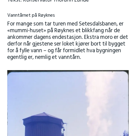
Tekst: Konservator Thorunn Lunde
Vanntårnet på Røyknes
For mange som tar turen med Setesdalsbanen, er
«mummi-huset» på Røyknes et blikkfang når de
ankommer dagens endestasjon. Ekstra moro er det
derfor når gjestene ser loket kjører bort til bygget
for å fylle vann – og får formidlet hva bygningen
egentlig er, nemlig et vanntårn.