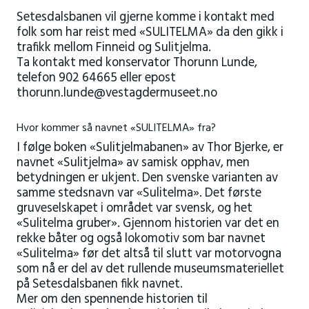
Setesdalsbanen vil gjerne komme i kontakt med
folk som har reist med «SULITELMA» da den gikk i
trafikk mellom Finneid og Sulitjelma.
Ta kontakt med konservator Thorunn Lunde,
telefon 902 64665 eller epost
thorunn.lunde@vestagdermuseet.no
Hvor kommer så navnet «SULITELMA» fra?
I følge boken «Sulitjelmabanen» av Thor Bjerke, er
navnet «Sulitjelma» av samisk opphav, men
betydningen er ukjent. Den svenske varianten av
samme stedsnavn var «Sulitelma». Det første
gruveselskapet i området var svensk, og het
«Sulitelma gruber». Gjennom historien var det en
rekke båter og også lokomotiv som bar navnet
«Sulitelma» før det altså til slutt var motorvogna
som nå er del av det rullende museumsmateriellet
på Setesdalsbanen fikk navnet.
Mer om den spennende historien til