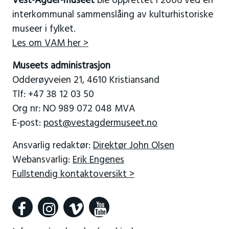
Vest-Agder-museet
ble opprettet i 2006 ved en
interkommunal sammenslåing av kulturhistoriske
museer i fylket.
Les om VAM her >
Museets administrasjon
Odderøyveien 21, 4610 Kristiansand
Tlf: +47 38 12 03 50
Org nr: NO 989 072 048 MVA
E-post:
post@vestagdermuseet.no
Ansvarlig redaktør:
Direktør John Olsen
Webansvarlig:
Erik Engenes
Fullstendig kontaktoversikt >