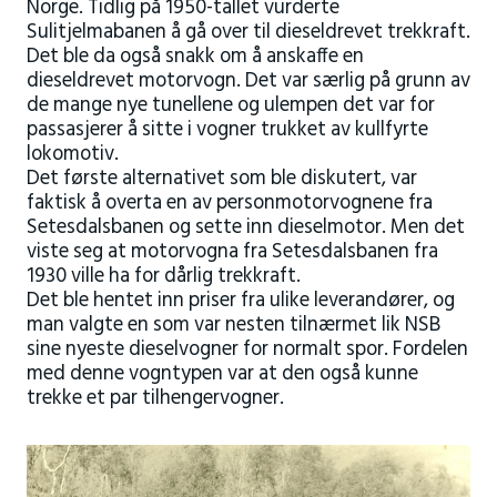
Norge. Tidlig på 1950-tallet vurderte
Sulitjelmabanen å gå over til dieseldrevet trekkraft.
Det ble da også snakk om å anskaffe en
dieseldrevet motorvogn. Det var særlig på grunn av
de mange nye tunellene og ulempen det var for
passasjerer å sitte i vogner trukket av kullfyrte
lokomotiv.
Det første alternativet som ble diskutert, var
faktisk å overta en av personmotorvognene fra
Setesdalsbanen og sette inn dieselmotor. Men det
viste seg at motorvogna fra Setesdalsbanen fra
1930 ville ha for dårlig trekkraft.
Det ble hentet inn priser fra ulike leverandører, og
man valgte en som var nesten tilnærmet lik NSB
sine nyeste dieselvogner for normalt spor. Fordelen
med denne vogntypen var at den også kunne
trekke et par tilhengervogner.