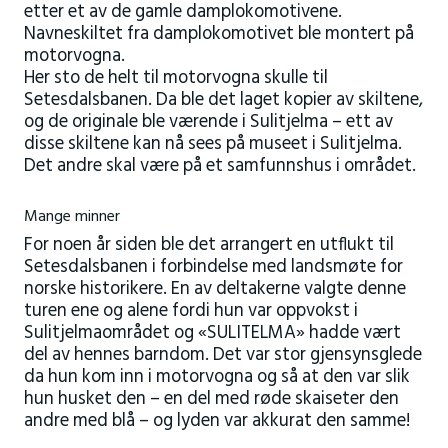
etter et av de gamle damplokomotivene.
Navneskiltet fra damplokomotivet ble montert på
motorvogna.
Her sto de helt til motorvogna skulle til
Setesdalsbanen. Da ble det laget kopier av skiltene,
og de originale ble værende i Sulitjelma – ett av
disse skiltene kan nå sees på museet i Sulitjelma.
Det andre skal være på et samfunnshus i området.
Mange minner
For noen år siden ble det arrangert en utflukt til
Setesdalsbanen i forbindelse med landsmøte for
norske historikere. En av deltakerne valgte denne
turen ene og alene fordi hun var oppvokst i
Sulitjelmaområdet og «SULITELMA» hadde vært
del av hennes barndom. Det var stor gjensynsglede
da hun kom inn i motorvogna og så at den var slik
hun husket den – en del med røde skaiseter den
andre med blå – og lyden var akkurat den samme!