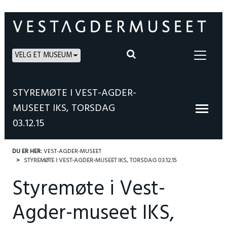
VELG ET MUSEUM
STYREMØTE I VEST-AGDER-
MUSEET IKS, TORSDAG
03.12.15
DU ER HER:
VEST-AGDER-MUSEET
STYREMØTE I VEST-AGDER-MUSEET IKS, TORSDAG 03.12.15
Styremøte i Vest-
Agder-museet IKS,