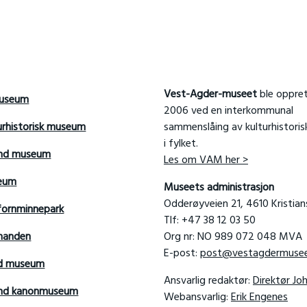
Vest-Agder-museet
ble oppret
useum
2006 ved en interkommunal
urhistorisk museum
sammenslåing av kulturhistori
i fylket.
and museum
Les om VAM her >
seum
Museets administrasjon
Odderøyveien 21, 4610 Kristia
fornminnepark
Tlf: +47 38 12 03 50
manden
Org nr: NO 989 072 048 MVA
E-post:
post@vestagdermusee
rd museum
Ansvarlig redaktør:
Direktør Jo
sand kanonmuseum
Webansvarlig:
Erik Engenes