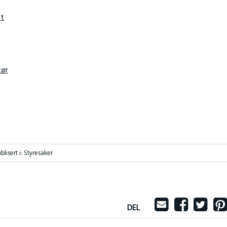
et
tør
blisert i:
Styresaker
DEL