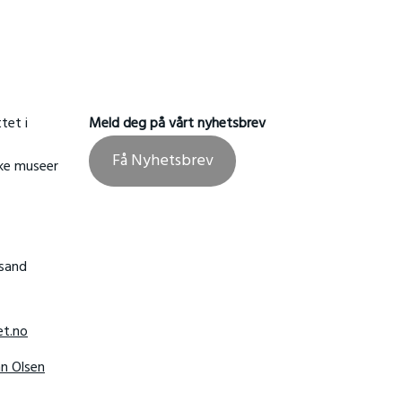
tet i
Meld deg på vårt nyhetsbrev
Få Nyhetsbrev
ske museer
nsand
t.no
hn Olsen