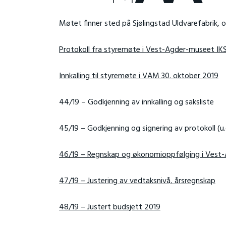
Møtet finner sted på Sjølingstad Uldvarefabrik, o
Protokoll fra styremøte i Vest-Agder-museet IKS
Innkalling til styremøte i VAM 30. oktober 2019
44/19 – Godkjenning av innkalling og saksliste
45/19 – Godkjenning og signering av protokoll (u.o
46/19 – Regnskap og økonomioppfølging i Vest
47/19 – Justering av vedtaksnivå, årsregnskap
48/19 – Justert budsjett 2019