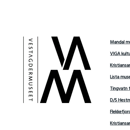
Mandal m
VIGA kult
Kristians
Lista mu
Tingvatn 
D/S Hest
Flekkefjo
Kristian